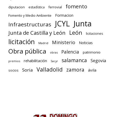
fomento
diputacion
ferrovial
estadística
Formacion
Fomento y Medio Ambiente
Junta
JCYL
Infraestructuras
León
Junta de Castilla y León
licitaciones
licitación
Ministerio
Noticias
Madrid
Obra pública
Palencia
patrimonio
obras
salamanca
Segovia
rehabilitación
premios
Sacyr
Valladolid
zamora
Soria
ávila
socios