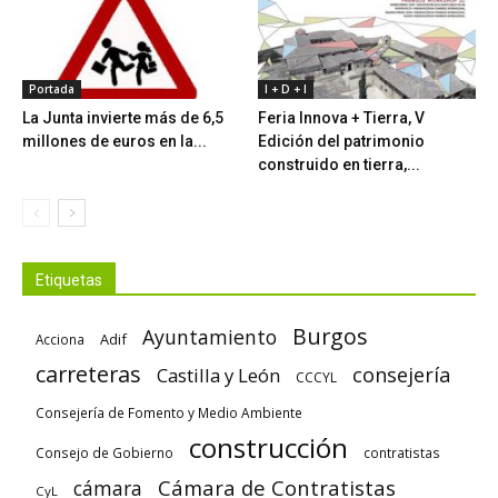
Portada
I + D + I
La Junta invierte más de 6,5
Feria Innova + Tierra, V
millones de euros en la...
Edición del patrimonio
construido en tierra,...
Etiquetas
Burgos
Ayuntamiento
Adif
Acciona
carreteras
consejería
Castilla y León
CCCYL
Consejería de Fomento y Medio Ambiente
construcción
Consejo de Gobierno
contratistas
Cámara de Contratistas
cámara
CyL