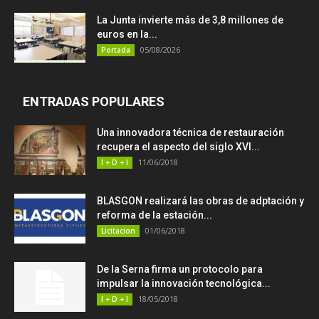
La Junta invierte más de 3,8 millones de
euros en la...
05/08/2026
Portada
ENTRADAS POPULARES
Una innovadora técnica de restauración
recupera el aspecto del siglo XVI...
11/06/2018
I + D + I
BLASGON realizará las obras de adptación y
reforma de la estación...
01/06/2018
Licitacion
De la Serna firma un protocolo para
impulsar la innovación tecnológica...
18/05/2018
I + D + I