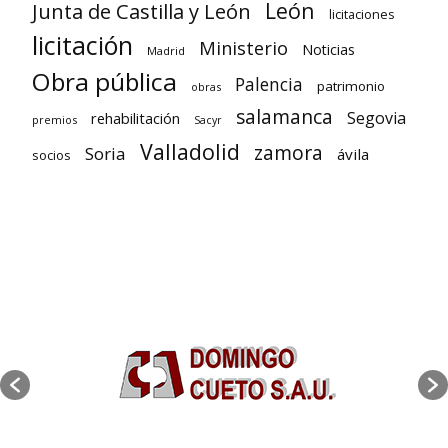
León
Junta de Castilla y León
licitaciones
licitación
Ministerio
Noticias
Madrid
Obra pública
Palencia
patrimonio
obras
salamanca
Segovia
rehabilitación
premios
Sacyr
Valladolid
zamora
Soria
ávila
socios