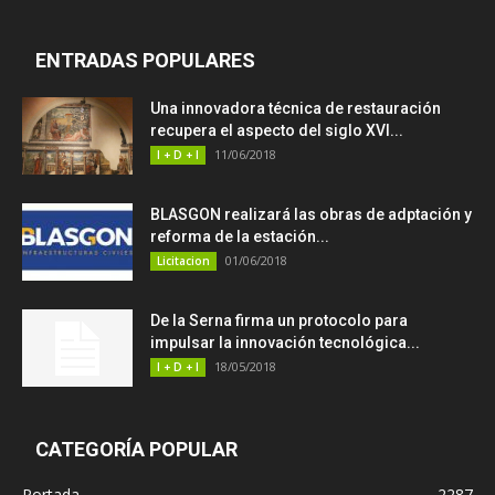
ENTRADAS POPULARES
Una innovadora técnica de restauración
recupera el aspecto del siglo XVI...
11/06/2018
I + D + I
BLASGON realizará las obras de adptación y
reforma de la estación...
01/06/2018
Licitacion
De la Serna firma un protocolo para
impulsar la innovación tecnológica...
18/05/2018
I + D + I
CATEGORÍA POPULAR
Portada
2287