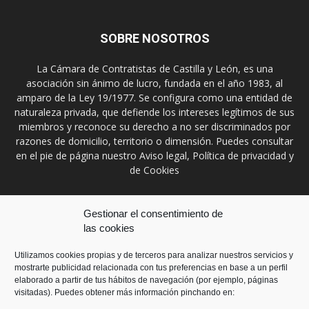
SOBRE NOSOTROS
La Cámara de Contratistas de Castilla y León, es una
asociación sin ánimo de lucro, fundada en el año 1983, al
amparo de la Ley 19/1977. Se configura como una entidad de
naturaleza privada, que defiende los intereses legítimos de sus
miembros y reconoce su derecho a no ser discriminados por
razones de domicilio, territorio o dimensión. Puedes consultar
en el pie de página nuestro Aviso legal, Política de privacidad y
de Cookies
Contáctanos:
prensa@ccontratistascyl.es
Gestionar el consentimiento de
las cookies
SÍGUENOS
Utilizamos cookies propias y de terceros para analizar nuestros servicios y
mostrarte publicidad relacionada con tus preferencias en base a un perfil
elaborado a partir de tus hábitos de navegación (por ejemplo, páginas
visitadas). Puedes obtener más información pinchando en: