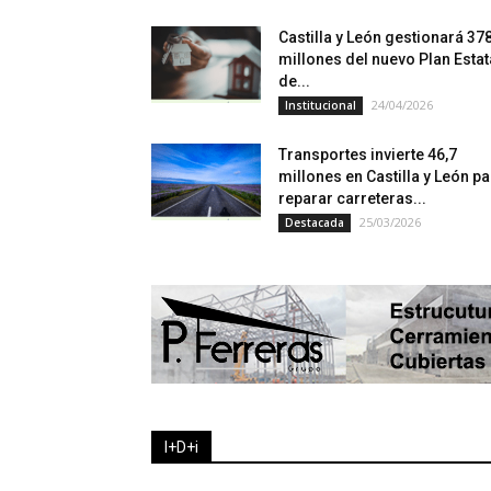
Castilla y León gestionará 37
millones del nuevo Plan Estat
de...
24/04/2026
Institucional
Transportes invierte 46,7
millones en Castilla y León p
reparar carreteras...
25/03/2026
Destacada
I+D+i