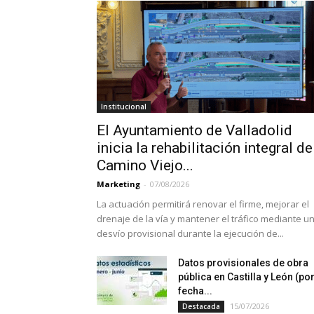
Institucional
El Ayuntamiento de Valladolid
inicia la rehabilitación integral de
Camino Viejo...
Marketing
-
07/08/2026
La actuación permitirá renovar el firme, mejorar el
drenaje de la vía y mantener el tráfico mediante u
desvío provisional durante la ejecución de...
Datos provisionales de obra
pública en Castilla y León (po
fecha...
15/07/2026
Destacada