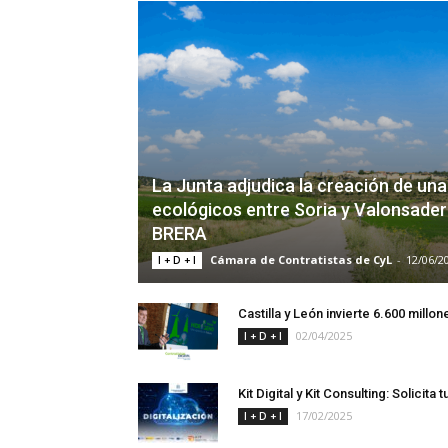
La Junta adjudica la creación de un
ecológicos entre Soria y Valonsader
BRERA
Cámara de Contratistas de CyL
-
12/06/2
I + D + I
Castilla y León invierte 6.600 mill
02/04/2025
I + D + I
Kit Digital y Kit Consulting: Solicit
17/02/2025
I + D + I