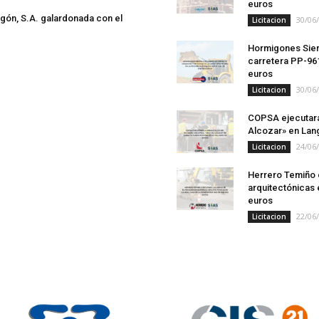
euros
gón, S.A. galardonada con el
30/06
Licitacion
Hormigones Sierr
carretera PP-961
euros
30/06
Licitacion
COPSA ejecutará 
Alcozar» en Lan
24/06
Licitacion
Herrero Temiño e
arquitectónicas 
euros
22/06
Licitacion