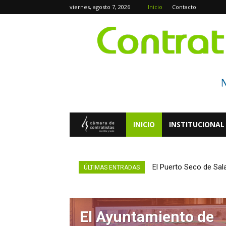
viernes, agosto 7, 2026
Inicio
Contacto
INICIO
INSTITUCIONAL
Contratistas
Digital
El Puerto Seco de Salama
La Junta invierte más
ÚLTIMAS ENTRADAS
El Ayuntamiento de