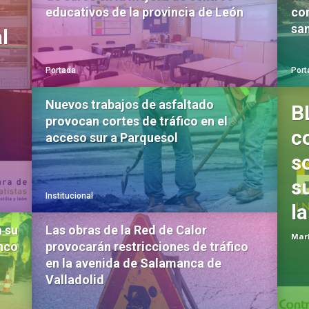
educativos de la provincia de León
con
sa
l
Portada
Port
Nuevos trabajos de asfaltado
B
provocan cortes de tráfico en el
c
acceso sur a Parquesol
s
s
Institucional
la
a su
Las obras de la Red de Calor
Mar
inco
provocarán restricciones de tráfico
en la avenida de Salamanca de
Valladolid