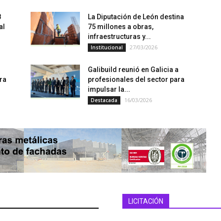
8
La Diputación de León destina
al
75 millones a obras,
infraestructuras y...
27/03/2026
Institucional
Galibuild reunió en Galicia a
ara
profesionales del sector para
impulsar la...
16/03/2026
Destacada
LICITACIÓN