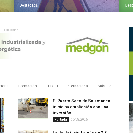
Destacada
Des
Publicidad
cional
Formación
I + D + I
Internacional
Más
El Puerto Seco de Salamanca
inicia su ampliación con una
inversión...
05/08/2026
Portada
La Junta invierte más de 3,8