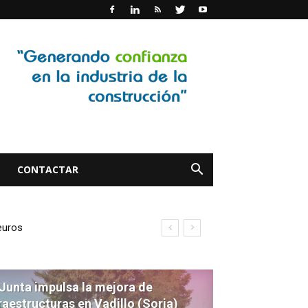
CONTACTAR
ros
rovincia de León
Junta impulsa la mejora de
raestructuras en Vadillo (Soria)