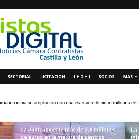
SECTORIAL
LICITACION
I + D + I
SOCIOS
MAS
nca inicia su ampliación con una inversión de cinco millones de eu
 de 3,8 millones de euros en la mejora de centros educativos de la p
La Junta invierte más de 3,8 millones
La 
de euros en la mejora de centros
inf