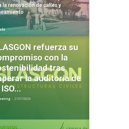
 la renovación de calles y
neamiento
ada
LASGON refuerza su
ompromiso con la
ostenibilidad tras
uperar la auditoría de
 ISO...
keting
-
21/07/2026