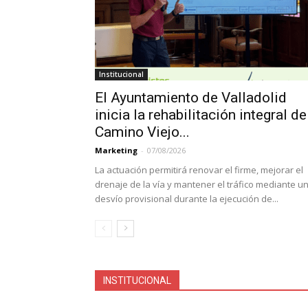
Institucional
El Ayuntamiento de Valladolid
inicia la rehabilitación integral de
Camino Viejo...
Marketing
-
07/08/2026
La actuación permitirá renovar el firme, mejorar el
drenaje de la vía y mantener el tráfico mediante u
desvío provisional durante la ejecución de...
INSTITUCIONAL