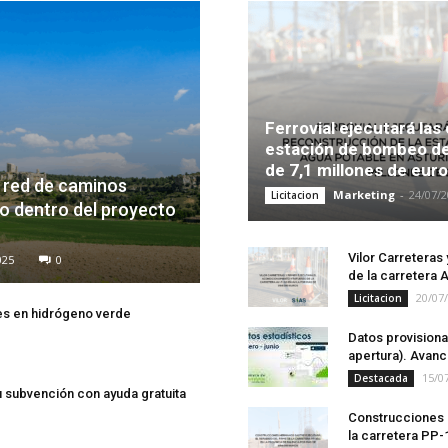
Ferrovial ejecutará las
estación de bombeo de
de 7,1 millones de eur
a red de caminos
Marketing
-
24/07/
Licitacion
o dentro del proyecto
Vilor Carreteras
025
0
de la carretera 
20/07
Licitacion
ones en hidrógeno verde
Datos provisiona
apertura). Avanc
15/0
Destacada
a tu subvención con ayuda gratuita
Construcciones 
la carretera PP-