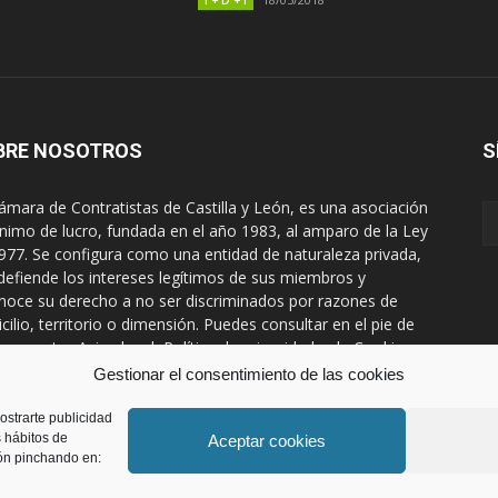
I + D + I
BRE NOSOTROS
S
ámara de Contratistas de Castilla y León, es una asociación
ánimo de lucro, fundada en el año 1983, al amparo de la Ley
977. Se configura como una entidad de naturaleza privada,
defiende los intereses legítimos de sus miembros y
noce su derecho a no ser discriminados por razones de
cilio, territorio o dimensión. Puedes consultar en el pie de
na nuestro Aviso legal, Política de privacidad y de Cookies
Gestionar el consentimiento de las cookies
áctanos:
prensa@ccontratistascyl.es
ostrarte publicidad
s hábitos de
Aceptar cookies
ón pinchando en:
s todos los derechos.
Inicio
Aviso Legal
P