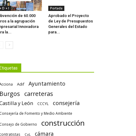
 + D + I
Portada
bvención de 60.000
Aprobado el Proyecto
ros a la agrupación
de Ley de Presupuestos
presarial Innovadora
Generales del Estado
ra la...
para...
Etiquetas
Ayuntamiento
Adif
Acciona
Burgos
carreteras
consejería
Castilla y León
CCCYL
Consejería de Fomento y Medio Ambiente
construcción
Consejo de Gobierno
cámara
contratistas
CyL