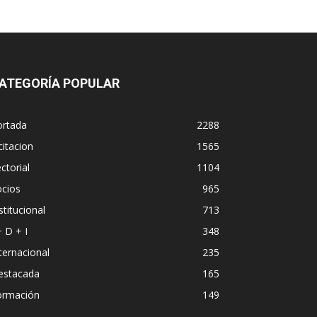
ATEGORÍA POPULAR
ortada
2288
citacion
1565
ctorial
1104
ocios
965
stitucional
713
+ D + I
348
ternacional
235
estacada
165
ormación
149