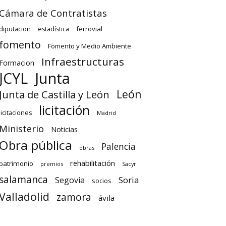
Cámara de Contratistas
diputacion
ferrovial
estadística
fomento
Fomento y Medio Ambiente
Infraestructuras
Formacion
Junta
JCYL
León
Junta de Castilla y León
licitación
licitaciones
Madrid
Ministerio
Noticias
Obra pública
Palencia
obras
rehabilitación
patrimonio
premios
Sacyr
salamanca
Soria
Segovia
socios
Valladolid
zamora
ávila