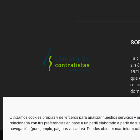
SO
La C
sin 
19/1
que 
reco
domi
pági
Cont
Utilizamos cookies propias y de terceros para analizar nuestros servicios y m
relacionada con tus preferencias en base a un perfil elaborado a partir de tu
navegación (por ejemplo, páginas visitadas). Puedes obtener más informaci
© Copyright 2018. Desarrollada por
Cis21
. Reservado