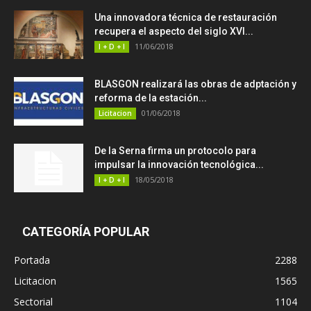
Una innovadora técnica de restauración
recupera el aspecto del siglo XVI...
11/06/2018
I + D + I
BLASGON realizará las obras de adptación y
reforma de la estación...
01/06/2018
Licitacion
De la Serna firma un protocolo para
impulsar la innovación tecnológica...
18/05/2018
I + D + I
CATEGORÍA POPULAR
Portada
2288
Licitacion
1565
Sectorial
1104