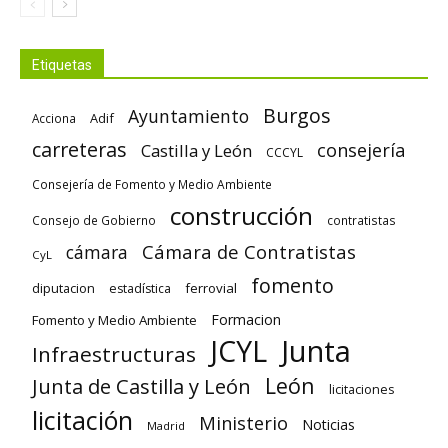
Etiquetas
Burgos
Ayuntamiento
Adif
Acciona
carreteras
consejería
Castilla y León
CCCYL
Consejería de Fomento y Medio Ambiente
construcción
Consejo de Gobierno
contratistas
Cámara de Contratistas
cámara
CyL
fomento
diputacion
ferrovial
estadística
Formacion
Fomento y Medio Ambiente
Junta
JCYL
Infraestructuras
León
Junta de Castilla y León
licitaciones
licitación
Ministerio
Noticias
Madrid