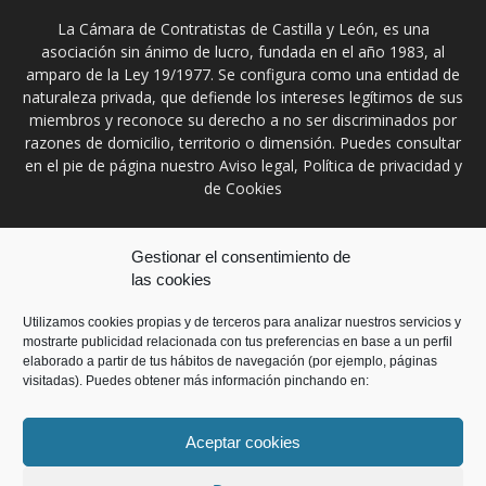
La Cámara de Contratistas de Castilla y León, es una
asociación sin ánimo de lucro, fundada en el año 1983, al
amparo de la Ley 19/1977. Se configura como una entidad de
naturaleza privada, que defiende los intereses legítimos de sus
miembros y reconoce su derecho a no ser discriminados por
razones de domicilio, territorio o dimensión. Puedes consultar
en el pie de página nuestro Aviso legal, Política de privacidad y
de Cookies
Contáctanos:
prensa@ccontratistascyl.es
Gestionar el consentimiento de
las cookies
SÍGUENOS
Utilizamos cookies propias y de terceros para analizar nuestros servicios y
mostrarte publicidad relacionada con tus preferencias en base a un perfil
elaborado a partir de tus hábitos de navegación (por ejemplo, páginas
visitadas). Puedes obtener más información pinchando en:
Aceptar cookies
Inicio
Aviso Legal
Política de privacidad
Política de Cookies
Contacto