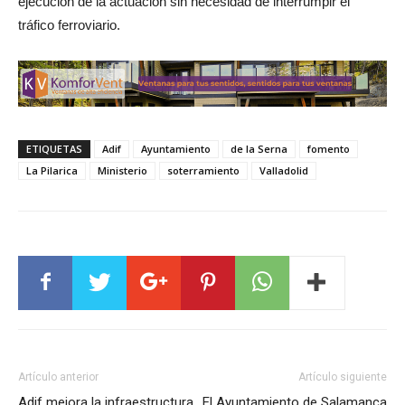
ejecución de la actuación sin necesidad de interrumpir el
tráfico ferroviario.
ETIQUETAS
Adif
Ayuntamiento
de la Serna
fomento
La Pilarica
Ministerio
soterramiento
Valladolid
Artículo anterior
Artículo siguiente
Adif mejora la infraestructura
El Ayuntamiento de Salamanca