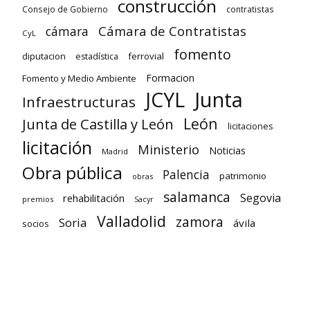
construcción
Consejo de Gobierno
contratistas
Cámara de Contratistas
cámara
CyL
fomento
diputacion
ferrovial
estadística
Formacion
Fomento y Medio Ambiente
Junta
JCYL
Infraestructuras
León
Junta de Castilla y León
licitaciones
licitación
Ministerio
Noticias
Madrid
Obra pública
Palencia
patrimonio
obras
salamanca
Segovia
rehabilitación
premios
Sacyr
Valladolid
zamora
Soria
ávila
socios