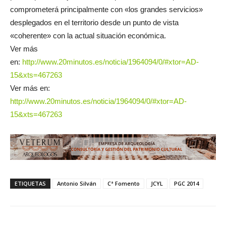
comprometerá principalmente con «los grandes servicios»
desplegados en el territorio desde un punto de vista
«coherente» con la actual situación económica.
Ver más
en:
http://www.20minutos.es/noticia/1964094/0/#xtor=AD-
15&xts=467263
Ver más en:
http://www.20minutos.es/noticia/1964094/0/#xtor=AD-
15&xts=467263
ETIQUETAS
Antonio Silván
Cª Fomento
JCYL
PGC 2014