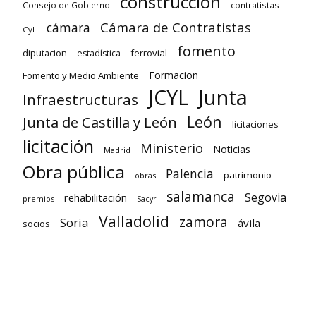
construcción
Consejo de Gobierno
contratistas
Cámara de Contratistas
cámara
CyL
fomento
diputacion
ferrovial
estadística
Formacion
Fomento y Medio Ambiente
Junta
JCYL
Infraestructuras
León
Junta de Castilla y León
licitaciones
licitación
Ministerio
Noticias
Madrid
Obra pública
Palencia
patrimonio
obras
salamanca
Segovia
rehabilitación
premios
Sacyr
Valladolid
zamora
Soria
ávila
socios