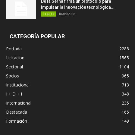
De la Serna firma un protocolo para
impulsar la innovación tecnológica...
18/05/2018
I + D + I
CATEGORÍA POPULAR
Portada
2288
Licitacion
1565
Sectorial
1104
Socios
965
Institucional
713
I + D + I
348
Internacional
235
Destacada
165
Formación
149