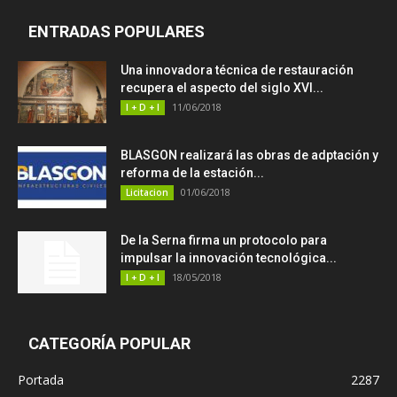
ENTRADAS POPULARES
Una innovadora técnica de restauración
recupera el aspecto del siglo XVI...
11/06/2018
I + D + I
BLASGON realizará las obras de adptación y
reforma de la estación...
01/06/2018
Licitacion
De la Serna firma un protocolo para
impulsar la innovación tecnológica...
18/05/2018
I + D + I
CATEGORÍA POPULAR
Portada
2287