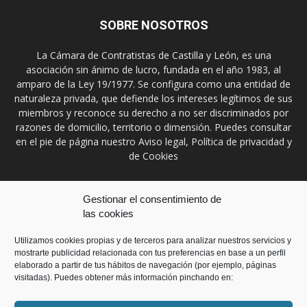
SOBRE NOSOTROS
La Cámara de Contratistas de Castilla y León, es una
asociación sin ánimo de lucro, fundada en el año 1983, al
amparo de la Ley 19/1977. Se configura como una entidad de
naturaleza privada, que defiende los intereses legítimos de sus
miembros y reconoce su derecho a no ser discriminados por
razones de domicilio, territorio o dimensión. Puedes consultar
en el pie de página nuestro Aviso legal, Política de privacidad y
de Cookies
Contáctanos:
prensa@ccontratistascyl.es
Gestionar el consentimiento de
las cookies
SÍGUENOS
Utilizamos cookies propias y de terceros para analizar nuestros servicios y
mostrarte publicidad relacionada con tus preferencias en base a un perfil
elaborado a partir de tus hábitos de navegación (por ejemplo, páginas
visitadas). Puedes obtener más información pinchando en: