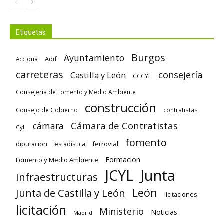
Etiquetas
Burgos
Ayuntamiento
Adif
Acciona
carreteras
consejería
Castilla y León
CCCYL
Consejería de Fomento y Medio Ambiente
construcción
Consejo de Gobierno
contratistas
Cámara de Contratistas
cámara
CyL
fomento
diputacion
ferrovial
estadística
Formacion
Fomento y Medio Ambiente
Junta
JCYL
Infraestructuras
León
Junta de Castilla y León
licitaciones
licitación
Ministerio
Noticias
Madrid