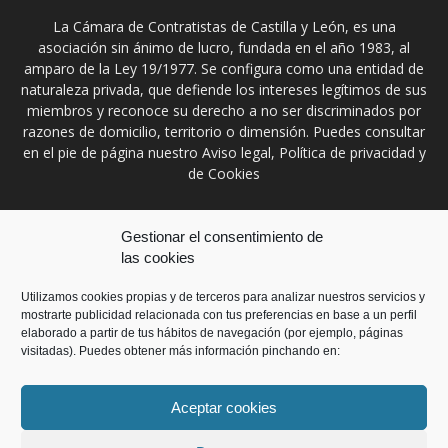
La Cámara de Contratistas de Castilla y León, es una
asociación sin ánimo de lucro, fundada en el año 1983, al
amparo de la Ley 19/1977. Se configura como una entidad de
naturaleza privada, que defiende los intereses legítimos de sus
miembros y reconoce su derecho a no ser discriminados por
razones de domicilio, territorio o dimensión. Puedes consultar
en el pie de página nuestro Aviso legal, Política de privacidad y
de Cookies
Contáctanos:
prensa@ccontratistascyl.es
Gestionar el consentimiento de
las cookies
SÍGUENOS
Utilizamos cookies propias y de terceros para analizar nuestros servicios y
mostrarte publicidad relacionada con tus preferencias en base a un perfil
elaborado a partir de tus hábitos de navegación (por ejemplo, páginas
visitadas). Puedes obtener más información pinchando en:
Aceptar cookies
Inicio
Aviso Legal
Política de privacidad
Política de Cookies
Contacto