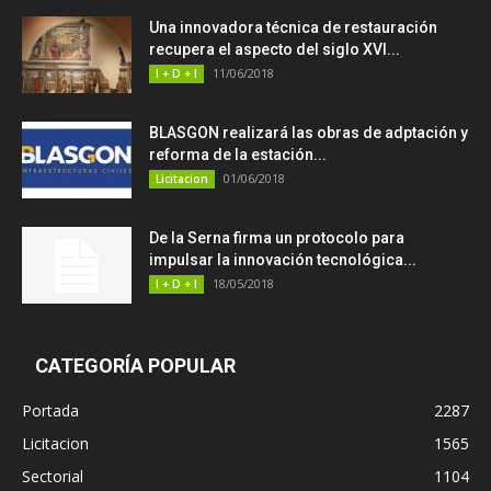
Una innovadora técnica de restauración
recupera el aspecto del siglo XVI...
11/06/2018
I + D + I
BLASGON realizará las obras de adptación y
reforma de la estación...
01/06/2018
Licitacion
De la Serna firma un protocolo para
impulsar la innovación tecnológica...
18/05/2018
I + D + I
CATEGORÍA POPULAR
Portada
2287
Licitacion
1565
Sectorial
1104