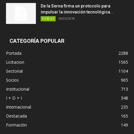
De la Serna firma un protocolo para
impulsar la innovación tecnológica...
18/05/2018
I + D + I
CATEGORÍA POPULAR
Portada
2288
Licitacion
1565
Sectorial
1104
Socios
965
Institucional
713
I + D + I
348
Internacional
235
Destacada
165
Formación
149