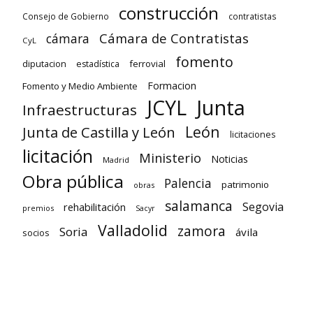
construcción
Consejo de Gobierno
contratistas
Cámara de Contratistas
cámara
CyL
fomento
diputacion
ferrovial
estadística
Formacion
Fomento y Medio Ambiente
Junta
JCYL
Infraestructuras
León
Junta de Castilla y León
licitaciones
licitación
Ministerio
Noticias
Madrid
Obra pública
Palencia
patrimonio
obras
salamanca
Segovia
rehabilitación
premios
Sacyr
Valladolid
zamora
Soria
ávila
socios