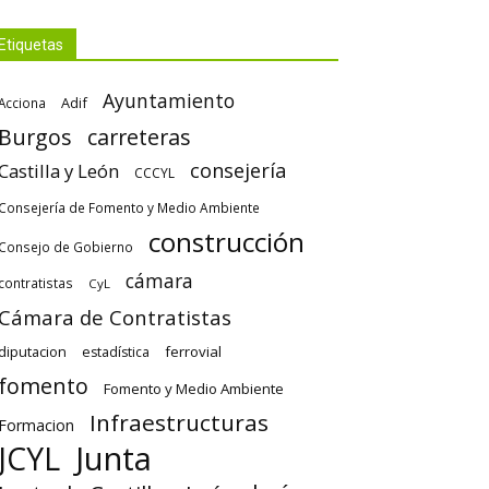
Etiquetas
Ayuntamiento
Adif
Acciona
Burgos
carreteras
consejería
Castilla y León
CCCYL
Consejería de Fomento y Medio Ambiente
construcción
Consejo de Gobierno
cámara
contratistas
CyL
Cámara de Contratistas
diputacion
ferrovial
estadística
fomento
Fomento y Medio Ambiente
Infraestructuras
Formacion
Junta
JCYL