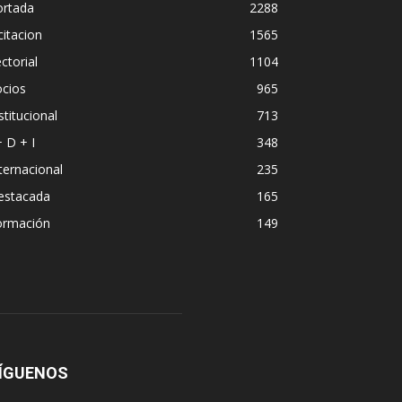
ortada
2288
citacion
1565
ctorial
1104
ocios
965
stitucional
713
+ D + I
348
ternacional
235
estacada
165
ormación
149
ÍGUENOS