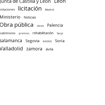
León
Junta de Castilla y León
licitación
licitaciones
Madrid
Ministerio
Noticias
Obra pública
Palencia
obras
rehabilitación
patrimonio
premios
Sacyr
salamanca
Soria
Segovia
socios
Valladolid
zamora
ávila