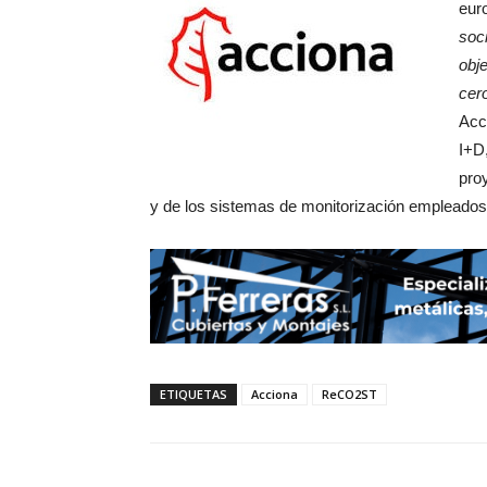
eur
soc
obj
cer
Acc
I+D
pro
y de los sistemas de monitorización empleados
ETIQUETAS
Acciona
ReCO2ST