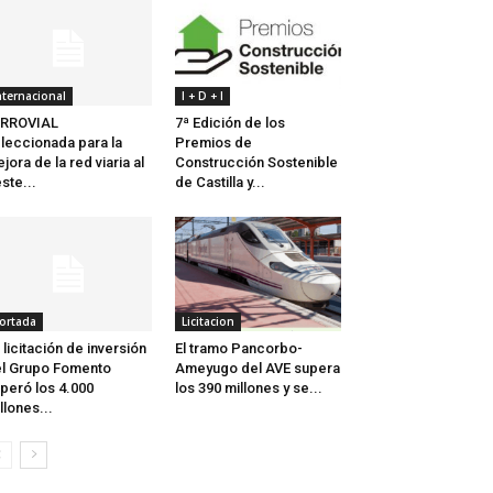
nternacional
I + D + I
ERROVIAL
7ª Edición de los
leccionada para la
Premios de
jora de la red viaria al
Construcción Sostenible
ste...
de Castilla y...
ortada
Licitacion
 licitación de inversión
El tramo Pancorbo-
l Grupo Fomento
Ameyugo del AVE supera
peró los 4.000
los 390 millones y se...
llones...