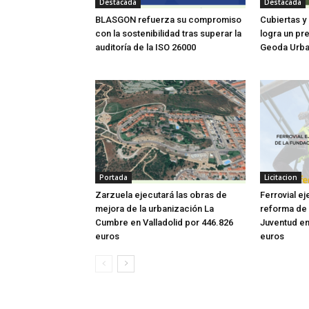
Destacada
Destacada
BLASGON refuerza su compromiso
Cubiertas y
con la sostenibilidad tras superar la
logra un pre
auditoría de la ISO 26000
Geoda Urban
Portada
Licitacion
Zarzuela ejecutará las obras de
Ferrovial ej
mejora de la urbanización La
reforma de 
Cumbre en Valladolid por 446.826
Juventud en
euros
euros