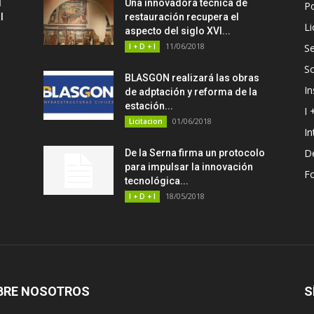
d
Una innovadora técnica de
P
l
restauración recupera el
Li
aspecto del siglo XVI...
11/06/2018
I + D + I
Se
S
BLASGON realizará las obras
In
de adptación y reforma de la
estación...
I 
01/06/2018
Licitacion
In
D
De la Serna firma un protocolo
para impulsar la innovación
F
tecnológica...
18/05/2018
I + D + I
BRE NOSOTROS
S