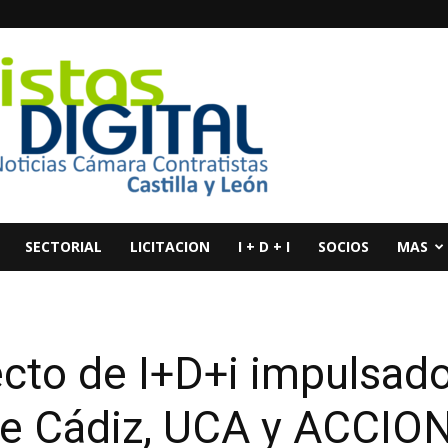
SECTORIAL
LICITACION
I + D + I
SOCIOS
MAS
to de I+D+i impulsado
e Cádiz, UCA y ACCIO