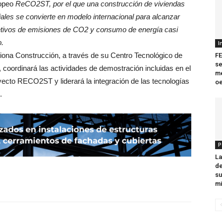
opeo
ReCO2ST, por el que una construcción de viviendas
iales se convierte en modelo internacional para alcanzar
etivos de emisiones de CO2 y consumo de energía casi
o.
I
iona Construcción, a través de su Centro Tecnológico de
F
se
, coordinará las actividades de demostración incluidas en el
me
yecto RECO2ST y liderará la integración de las tecnologías
oe
.
P
La
de
su
mi