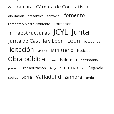
Cámara de Contratistas
cámara
CyL
fomento
diputacion
ferrovial
estadística
Formacion
Fomento y Medio Ambiente
Junta
JCYL
Infraestructuras
León
Junta de Castilla y León
licitaciones
licitación
Ministerio
Noticias
Madrid
Obra pública
Palencia
patrimonio
obras
salamanca
Segovia
rehabilitación
premios
Sacyr
Valladolid
zamora
Soria
ávila
socios