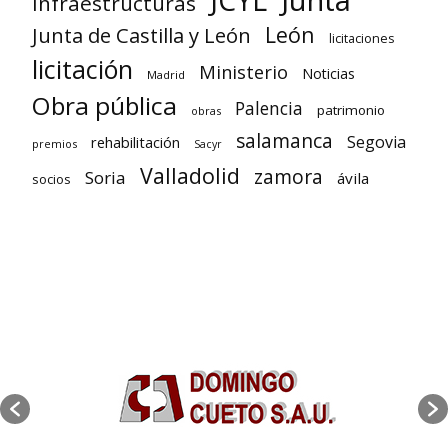
Infraestructuras
León
Junta de Castilla y León
licitaciones
licitación
Ministerio
Noticias
Madrid
Obra pública
Palencia
patrimonio
obras
salamanca
Segovia
rehabilitación
premios
Sacyr
Valladolid
zamora
Soria
ávila
socios