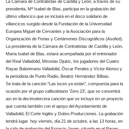
La Cámara de Contratistas de Castilla y León, a través de su
presidenta, Mª Isabel de Blas, participa en la grabación del
último villancico que se incluirá en el disco solidario de
villancicos surgido desde la Fundación de la Universidad
Europea Miguel de Cervantes y la Asociación para la
Organización de Ferias y Certámenes Discográficos (Asofed).
La presidenta de la Cámara de Contratistas de Castilla y León,
María Isabel de Blas, estará acompañada por el entrenador
del Real Valladolid, Miroslav Djukic, los jugadores del Cuatro
Rayas Balonmano Valladolid, Óscar Perales y Víctor Alonso y
la periodista de Punto Radio, Beatriz Hernández Bilbao.
Se trata de la canción “Las luces ya están”, compuesta para la
ocasión por el grupo vallisoletano ‘Zero 23’, que se convertirá
así en la decimotercera canción que se incluye en un proyecto
que cuenta también con el apoyo del Ayuntamiento de
Valladolid, El Corte Inglés y Dobro Producciones. La grabación
tendrá lugar hoy viernes, día 21 de octubre, a las 13 horas, en
la sala de grabación del Espacio Joven, situado en el Paseo