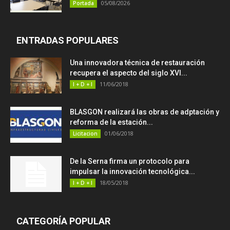
05/08/2026
Portada
ENTRADAS POPULARES
Una innovadora técnica de restauración
recupera el aspecto del siglo XVI...
11/06/2018
I + D + I
BLASGON realizará las obras de adptación y
reforma de la estación...
01/06/2018
Licitacion
De la Serna firma un protocolo para
impulsar la innovación tecnológica...
18/05/2018
I + D + I
CATEGORÍA POPULAR