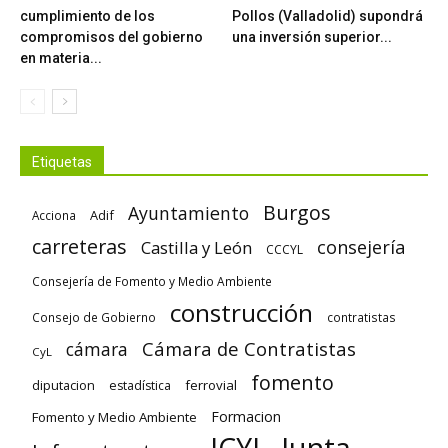
cumplimiento de los
Pollos (Valladolid) supondrá
compromisos del gobierno
una inversión superior...
en materia...
Etiquetas
Burgos
Ayuntamiento
Adif
Acciona
carreteras
consejería
Castilla y León
CCCYL
Consejería de Fomento y Medio Ambiente
construcción
Consejo de Gobierno
contratistas
Cámara de Contratistas
cámara
CyL
fomento
diputacion
ferrovial
estadística
Formacion
Fomento y Medio Ambiente
Junta
JCYL