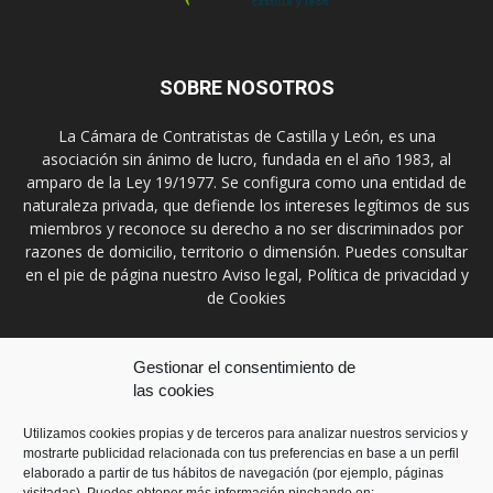
SOBRE NOSOTROS
La Cámara de Contratistas de Castilla y León, es una
asociación sin ánimo de lucro, fundada en el año 1983, al
amparo de la Ley 19/1977. Se configura como una entidad de
naturaleza privada, que defiende los intereses legítimos de sus
miembros y reconoce su derecho a no ser discriminados por
razones de domicilio, territorio o dimensión. Puedes consultar
en el pie de página nuestro Aviso legal, Política de privacidad y
de Cookies
Contáctanos:
prensa@ccontratistascyl.es
Gestionar el consentimiento de
las cookies
SÍGUENOS
Utilizamos cookies propias y de terceros para analizar nuestros servicios y
mostrarte publicidad relacionada con tus preferencias en base a un perfil
elaborado a partir de tus hábitos de navegación (por ejemplo, páginas