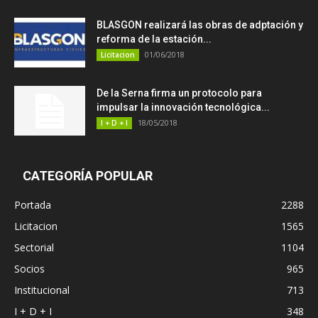
BLASGON realizará las obras de adptación y
reforma de la estación...
01/06/2018
Licitacion
De la Serna firma un protocolo para
impulsar la innovación tecnológica...
18/05/2018
I + D + I
CATEGORÍA POPULAR
Portada
2288
Licitacion
1565
Sectorial
1104
Socios
965
Institucional
713
I + D + I
348