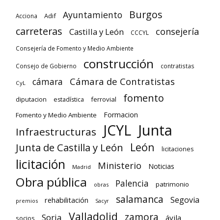
Burgos
Ayuntamiento
Adif
Acciona
carreteras
consejería
Castilla y León
CCCYL
Consejería de Fomento y Medio Ambiente
construcción
Consejo de Gobierno
contratistas
Cámara de Contratistas
cámara
CyL
fomento
diputacion
ferrovial
estadística
Formacion
Fomento y Medio Ambiente
Junta
JCYL
Infraestructuras
León
Junta de Castilla y León
licitaciones
licitación
Ministerio
Noticias
Madrid
Obra pública
Palencia
patrimonio
obras
salamanca
Segovia
rehabilitación
premios
Sacyr
Valladolid
zamora
Soria
ávila
socios