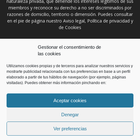
naturaleza privada, que defiende los intereses legítimos de sus
miembros y reconoce su derecho a no ser discriminados por
razones de domicilio, territorio o dimensión. Puedes consultar
en el pie de página nuestro Aviso legal, Política de privacidad y
de Cookies
Contáctanos:
prensa@ccontratistascyl.es
Gestionar el consentimiento de
las cookies
SÍGUENOS
Utilizamos cookies propias y de terceros para analizar nuestros servicios y
mostrarte publicidad relacionada con tus preferencias en base a un perfil
elaborado a partir de tus hábitos de navegación (por ejemplo, páginas
visitadas). Puedes obtener más información pinchando en:
Aceptar cookies
Inicio
Aviso Legal
Política de privacidad
Política de Cookies
Contacto
Denegar
© Copyright 2018. Desarrollada por
Cis21
. Reservados todos los
Ver preferencias
derechos.