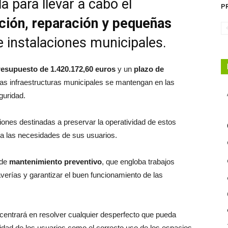
 para llevar a cabo el
PR
ción, reparación y pequeñas
 e instalaciones municipales.
resupuesto de 1.420.172,60 euros
y un
plazo de
las infraestructuras municipales se mantengan en las
guridad.
iones destinadas a preservar la operatividad de estos
 a las necesidades de sus usuarios.
 de
mantenimiento preventivo
, que engloba trabajos
averías y garantizar el buen funcionamiento de las
centrará en resolver cualquier desperfecto que pueda
guridad de los usuarios como el correcto uso de los espacios.