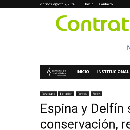
viernes, agosto 7, 2026
Inicio
Contacto
Contratistas
INICIO
INSTITUCIONAL
Digital
Destacada
Licitacion
Portada
Socios
Espina y Delfín 
conservación, r