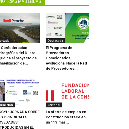
NOTICIAS MÁS LEIDAS
ortada
Destacada
 Confederación
El Programa de
drográfica del Duero
Proveedores
judica el proyecto de
Homologados
habilitación de...
evoluciona: Nace la Red
de Proveedores...
ormación
Sectorial
CCYL: JORNADA SOBRE
La oferta de empleo en
AS PRINCIPALES
construcción crece en
OVEDADES
un 11% más...
NTRODUCIDAS EN EL