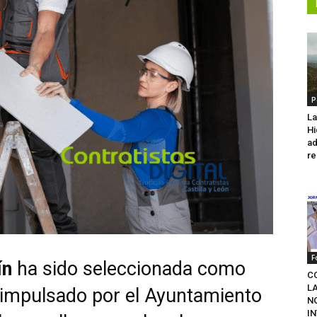
P
La
Hi
ad
re
F
ín
ha sido seleccionada como
C
L
o impulsado por el Ayuntamiento
N
I