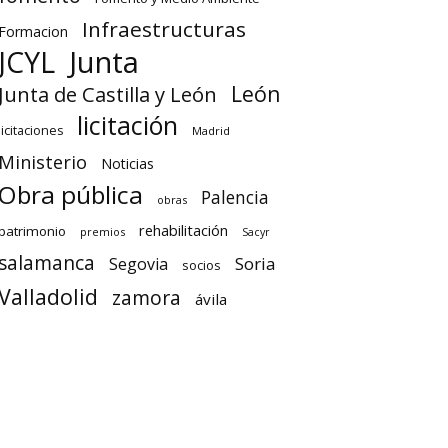
Infraestructuras
Formacion
Junta
JCYL
León
Junta de Castilla y León
licitación
licitaciones
Madrid
Ministerio
Noticias
Obra pública
Palencia
obras
rehabilitación
patrimonio
premios
Sacyr
salamanca
Soria
Segovia
socios
Valladolid
zamora
ávila