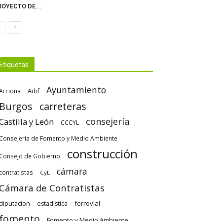
OYECTO DE...
Etiquetas
Ayuntamiento
Adif
Acciona
Burgos
carreteras
consejería
Castilla y León
CCCYL
Consejería de Fomento y Medio Ambiente
construcción
Consejo de Gobierno
cámara
contratistas
CyL
Cámara de Contratistas
diputacion
ferrovial
estadística
fomento
Fomento y Medio Ambiente