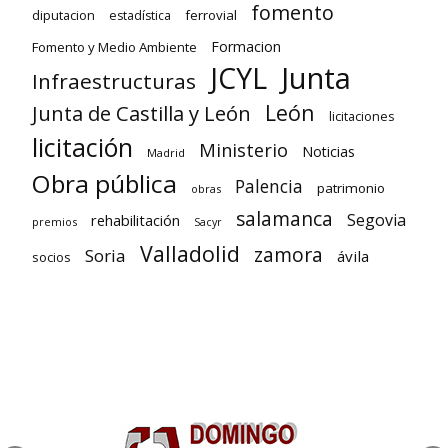
fomento
diputacion
ferrovial
estadística
Formacion
Fomento y Medio Ambiente
Junta
JCYL
Infraestructuras
León
Junta de Castilla y León
licitaciones
licitación
Ministerio
Noticias
Madrid
Obra pública
Palencia
patrimonio
obras
salamanca
Segovia
rehabilitación
premios
Sacyr
Valladolid
zamora
Soria
ávila
socios