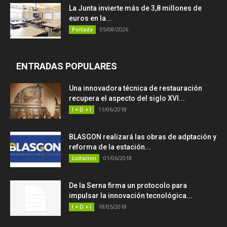
La Junta invierte más de 3,8 millones de
euros en la...
05/08/2026
Portada
ENTRADAS POPULARES
Una innovadora técnica de restauración
recupera el aspecto del siglo XVI...
11/06/2018
I + D + I
BLASGON realizará las obras de adptación y
reforma de la estación...
01/06/2018
Licitacion
De la Serna firma un protocolo para
impulsar la innovación tecnológica...
18/05/2018
I + D + I