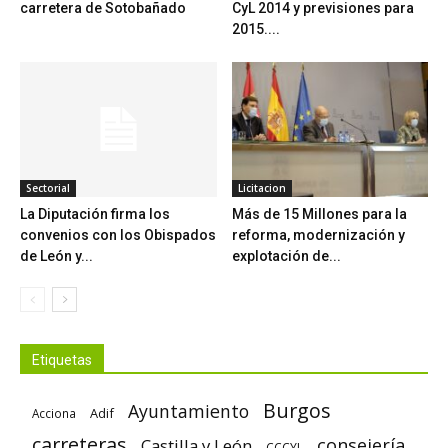
carretera de Sotobañado
CyL 2014 y previsiones para
2015....
Sectorial
Licitacion
La Diputación firma los
Más de 15 Millones para la
convenios con los Obispados
reforma, modernización y
de León y...
explotación de...
Etiquetas
Burgos
Ayuntamiento
Adif
Acciona
carreteras
consejería
Castilla y León
CCCYL