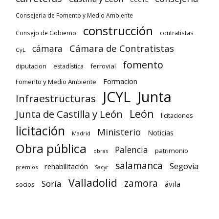
Consejería de Fomento y Medio Ambiente
construcción
Consejo de Gobierno
contratistas
Cámara de Contratistas
cámara
CyL
fomento
diputacion
ferrovial
estadística
Formacion
Fomento y Medio Ambiente
Junta
JCYL
Infraestructuras
León
Junta de Castilla y León
licitaciones
licitación
Ministerio
Noticias
Madrid
Obra pública
Palencia
patrimonio
obras
salamanca
Segovia
rehabilitación
premios
Sacyr
Valladolid
zamora
Soria
ávila
socios