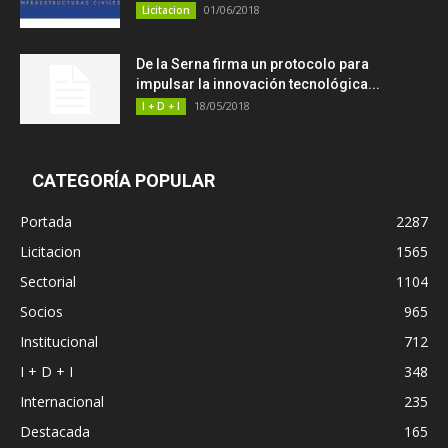
01/06/2018
Licitacion
De la Serna firma un protocolo para
impulsar la innovación tecnológica...
18/05/2018
I + D + I
CATEGORÍA POPULAR
Portada
2287
Licitacion
1565
Sectorial
1104
Socios
965
Institucional
712
I + D + I
348
Internacional
235
Destacada
165