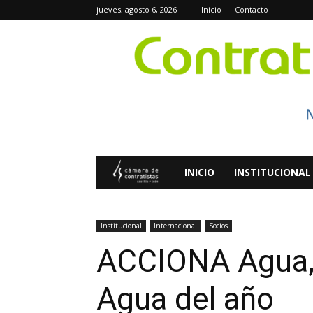
jueves, agosto 6, 2026
Inicio
Contacto
Contratistas
INICIO
INSTITUCIONAL
Digital
Institucional
Internacional
Socios
ACCIONA Agua, 
Agua del año