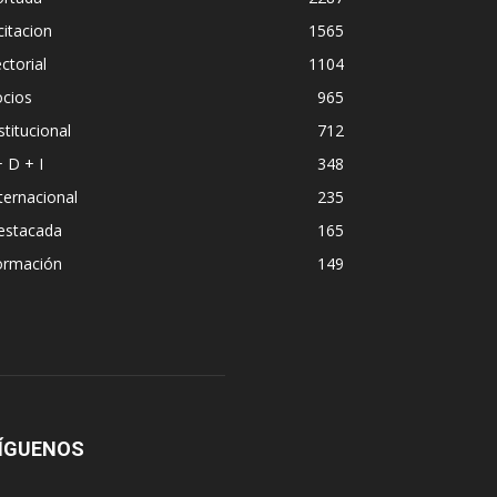
citacion
1565
ctorial
1104
ocios
965
stitucional
712
+ D + I
348
ternacional
235
estacada
165
ormación
149
ÍGUENOS