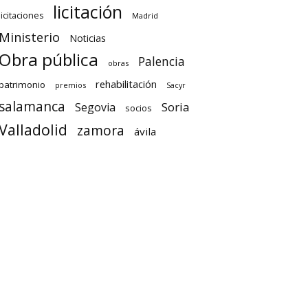
licitación
licitaciones
Madrid
Ministerio
Noticias
Obra pública
Palencia
obras
rehabilitación
patrimonio
premios
Sacyr
salamanca
Soria
Segovia
socios
Valladolid
zamora
ávila