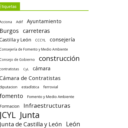
Etiquetas
Ayuntamiento
Adif
Acciona
Burgos
carreteras
consejería
Castilla y León
CCCYL
Consejería de Fomento y Medio Ambiente
construcción
Consejo de Gobierno
cámara
contratistas
CyL
Cámara de Contratistas
diputacion
ferrovial
estadística
fomento
Fomento y Medio Ambiente
Infraestructuras
Formacion
Junta
JCYL
León
Junta de Castilla y León