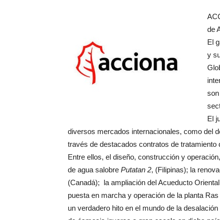
ACC
de A
El 
y su
Glob
int
son
sect
El 
diversos mercados internacionales, como del d
través de destacados contratos de tratamiento 
Entre ellos, el diseño, construcción y operación
de agua salobre
Putatan 2
, (Filipinas); la reno
(Canadá); la ampliación del Acueducto Orienta
puesta en marcha y operación de la planta Ras 
un verdadero hito en el mundo de la desalación