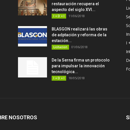
restauración recupera el
Li
aspecto del siglo XVI...
11/06/2018
I + D + I
Se
S
BLASGON realizará las obras
In
de adptación y reforma de la
estación...
I 
01/06/2018
Licitacion
In
D
De la Serna firma un protocolo
para impulsar la innovación
F
tecnológica...
18/05/2018
I + D + I
BRE NOSOTROS
S