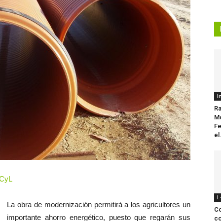
I
Ra
Mo
Fe
el.
 CyL
I
La obra de modernización permitirá a los agricultores un
Co
importante ahorro energético, puesto que regarán sus
co