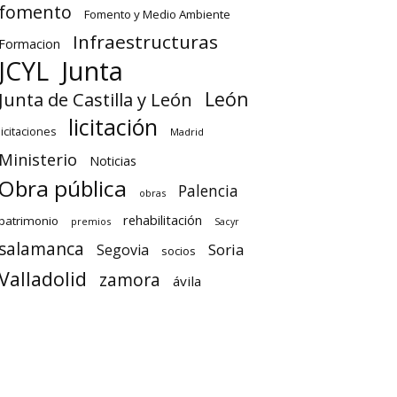
fomento
Fomento y Medio Ambiente
Infraestructuras
Formacion
Junta
JCYL
León
Junta de Castilla y León
licitación
licitaciones
Madrid
Ministerio
Noticias
Obra pública
Palencia
obras
rehabilitación
patrimonio
premios
Sacyr
salamanca
Soria
Segovia
socios
Valladolid
zamora
ávila