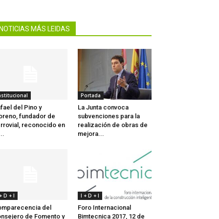
NOTICIAS MÁS LEIDAS
nstitucional
Portada
fael del Pino y
La Junta convoca
reno, fundador de
subvenciones para la
rrovial, reconocido en
realización de obras de
..
mejora...
 + D + I
I + D + I
mparecencia del
Foro Internacional
nsejero de Fomento y
Bimtecnica 2017, 12 de