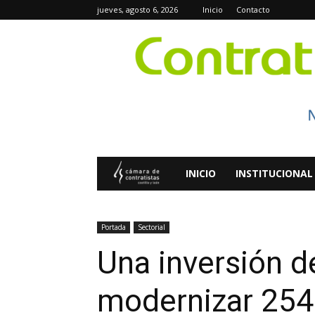
jueves, agosto 6, 2026
Inicio
Contacto
Contratistas
INICIO
INSTITUCIONAL
Digital
Portada
Sectorial
Una inversión d
modernizar 254 