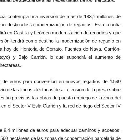
nalidad de adecuarse a las necesidades de los mercados.
ncia contempla una inversión de más de 183,1 millones de
irán destinados a modernización de regadíos. Esta cuantía
tirá en Castilla y León en modernización de regadíos y que
ersión tendrá como destino la modernización de regadío en
ada hoy de Hontoria de Cerrato, Fuentes de Nava, Carrión-
toyo) y Bajo Carrión, lo que supondrá el aumento de
 hectáreas.
s de euros para conversión en nuevos regadíos de 4.590
o de las líneas eléctricas de alta tensión de la presa sobre
 están previstas las obras de puesta en riego de la zona del
en el Sector V Esla-Carrión y la red de riego del Sector IV
 de 8,4 millones de euros para adecuar caminos y accesos,
.560 hectáreas de las zonas de concentración parcelaria de