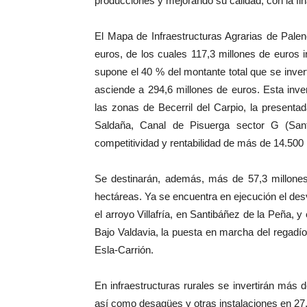
producciones y mejorando su calidad, con la fi
El Mapa de Infraestructuras Agrarias de Pale
euros, de los cuales 117,3 millones de euros 
supone el 40 % del montante total que se inver
asciende a 294,6 millones de euros. Esta inv
las zonas de Becerril del Carpio, la present
Saldaña, Canal de Pisuerga sector G (San
competitividad y rentabilidad de más de 14.500
Se destinarán, además, más de 57,3 millone
hectáreas. Ya se encuentra en ejecución el desví
el arroyo Villafría, en Santibáñez de la Peña, y
Bajo Valdavia, la puesta en marcha del regadío 
Esla-Carrión.
En infraestructuras rurales se invertirán más
así como desagües y otras instalaciones en 27