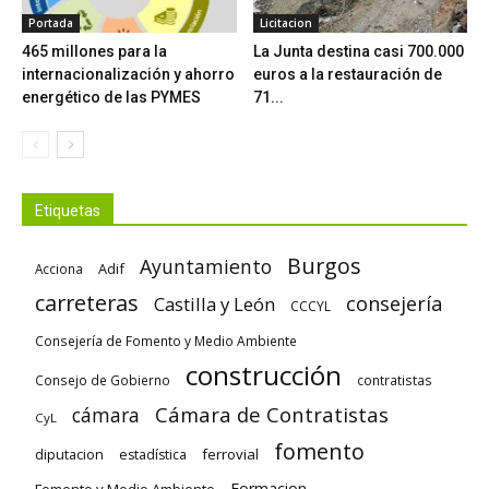
Portada
Licitacion
465 millones para la
La Junta destina casi 700.000
internacionalización y ahorro
euros a la restauración de
energético de las PYMES
71...
Etiquetas
Burgos
Ayuntamiento
Adif
Acciona
carreteras
consejería
Castilla y León
CCCYL
Consejería de Fomento y Medio Ambiente
construcción
Consejo de Gobierno
contratistas
Cámara de Contratistas
cámara
CyL
fomento
diputacion
ferrovial
estadística
Formacion