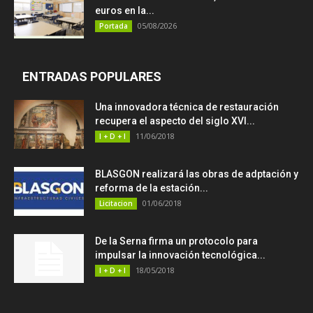
euros en la...
05/08/2026
Portada
ENTRADAS POPULARES
Una innovadora técnica de restauración
recupera el aspecto del siglo XVI...
11/06/2018
I + D + I
BLASGON realizará las obras de adptación y
reforma de la estación...
01/06/2018
Licitacion
De la Serna firma un protocolo para
impulsar la innovación tecnológica...
18/05/2018
I + D + I