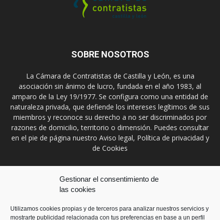
SOBRE NOSOTROS
La Cámara de Contratistas de Castilla y León, es una
asociación sin ánimo de lucro, fundada en el año 1983, al
amparo de la Ley 19/1977. Se configura como una entidad de
naturaleza privada, que defiende los intereses legítimos de sus
miembros y reconoce su derecho a no ser discriminados por
razones de domicilio, territorio o dimensión. Puedes consultar
en el pie de página nuestro Aviso legal, Política de privacidad y
de Cookies
Contáctanos:
prensa@ccontratistascyl.es
Gestionar el consentimiento de
las cookies
SÍGUENOS
Utilizamos cookies propias y de terceros para analizar nuestros servicios y
mostrarte publicidad relacionada con tus preferencias en base a un perfil