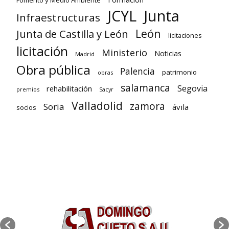
Fomento y Medio Ambiente
Junta
JCYL
Infraestructuras
León
Junta de Castilla y León
licitaciones
licitación
Ministerio
Noticias
Madrid
Obra pública
Palencia
patrimonio
obras
salamanca
Segovia
rehabilitación
premios
Sacyr
Valladolid
zamora
Soria
ávila
socios