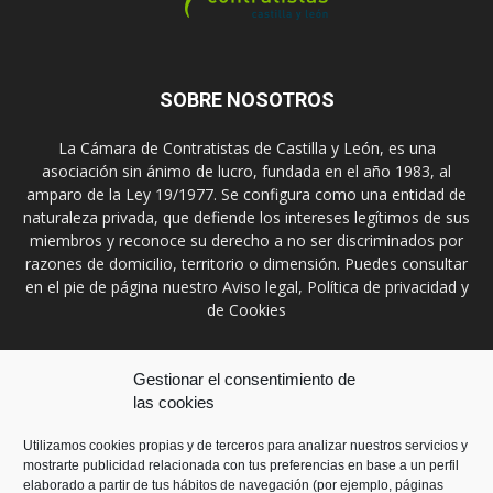
SOBRE NOSOTROS
La Cámara de Contratistas de Castilla y León, es una
asociación sin ánimo de lucro, fundada en el año 1983, al
amparo de la Ley 19/1977. Se configura como una entidad de
naturaleza privada, que defiende los intereses legítimos de sus
miembros y reconoce su derecho a no ser discriminados por
razones de domicilio, territorio o dimensión. Puedes consultar
en el pie de página nuestro Aviso legal, Política de privacidad y
de Cookies
Contáctanos:
prensa@ccontratistascyl.es
Gestionar el consentimiento de
las cookies
SÍGUENOS
Utilizamos cookies propias y de terceros para analizar nuestros servicios y
mostrarte publicidad relacionada con tus preferencias en base a un perfil
elaborado a partir de tus hábitos de navegación (por ejemplo, páginas