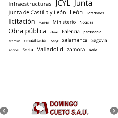
Junta
JCYL
Infraestructuras
León
Junta de Castilla y León
licitaciones
licitación
Ministerio
Noticias
Madrid
Obra pública
Palencia
patrimonio
obras
salamanca
Segovia
rehabilitación
premios
Sacyr
Valladolid
zamora
Soria
ávila
socios