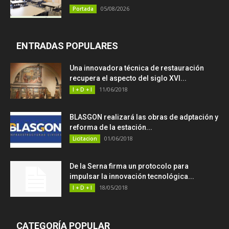
05/08/2026
Portada
ENTRADAS POPULARES
Una innovadora técnica de restauración
recupera el aspecto del siglo XVI...
11/06/2018
I + D + I
BLASGON realizará las obras de adptación y
reforma de la estación...
01/06/2018
Licitacion
De la Serna firma un protocolo para
impulsar la innovación tecnológica...
18/05/2018
I + D + I
CATEGORÍA POPULAR