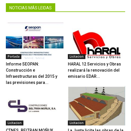
NOTICIAS MÁS LEIDAS
Portada
Licitacion
Informe SEOPAN:
HARAL 12 Servicios y Obras
Construcción e
realizará la renovación del
Infraestructuras del 2015 y
emisario EDAR...
las previsiones para...
Licitacion
Licitacion
CTNES. BELTRAN MOÑUX
La Junta licita las obras de la