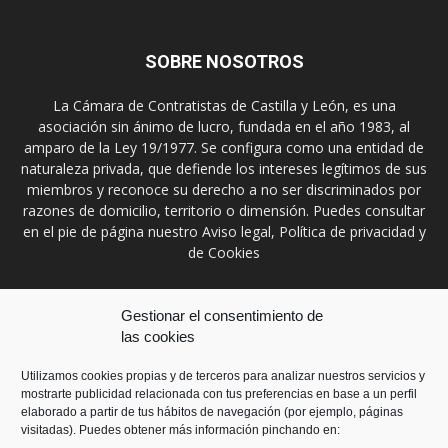
SOBRE NOSOTROS
La Cámara de Contratistas de Castilla y León, es una
asociación sin ánimo de lucro, fundada en el año 1983, al
amparo de la Ley 19/1977. Se configura como una entidad de
naturaleza privada, que defiende los intereses legítimos de sus
miembros y reconoce su derecho a no ser discriminados por
razones de domicilio, territorio o dimensión. Puedes consultar
en el pie de página nuestro Aviso legal, Política de privacidad y
de Cookies
Contáctanos:
prensa@ccontratistascyl.es
Gestionar el consentimiento de
las cookies
SÍGUENOS
Utilizamos cookies propias y de terceros para analizar nuestros servicios y
mostrarte publicidad relacionada con tus preferencias en base a un perfil
elaborado a partir de tus hábitos de navegación (por ejemplo, páginas
visitadas). Puedes obtener más información pinchando en: