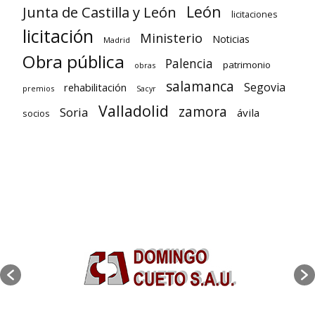
León
Junta de Castilla y León
licitaciones
licitación
Ministerio
Noticias
Madrid
Obra pública
Palencia
patrimonio
obras
salamanca
Segovia
rehabilitación
premios
Sacyr
Valladolid
zamora
Soria
ávila
socios