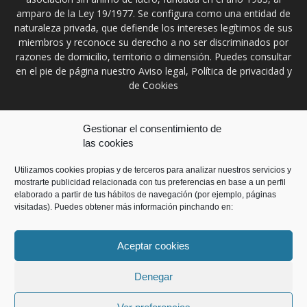
amparo de la Ley 19/1977. Se configura como una entidad de
naturaleza privada, que defiende los intereses legítimos de sus
miembros y reconoce su derecho a no ser discriminados por
razones de domicilio, territorio o dimensión. Puedes consultar
en el pie de página nuestro Aviso legal, Política de privacidad y
de Cookies
Contáctanos:
prensa@ccontratistascyl.es
Gestionar el consentimiento de
las cookies
SÍGUENOS
Utilizamos cookies propias y de terceros para analizar nuestros servicios y
mostrarte publicidad relacionada con tus preferencias en base a un perfil
elaborado a partir de tus hábitos de navegación (por ejemplo, páginas
visitadas). Puedes obtener más información pinchando en:
Aceptar cookies
Inicio
Aviso Legal
Política de privacidad
Política de Cookies
Contacto
Denegar
© Copyright 2018. Desarrollada por
Cis21
. Reservados todos los