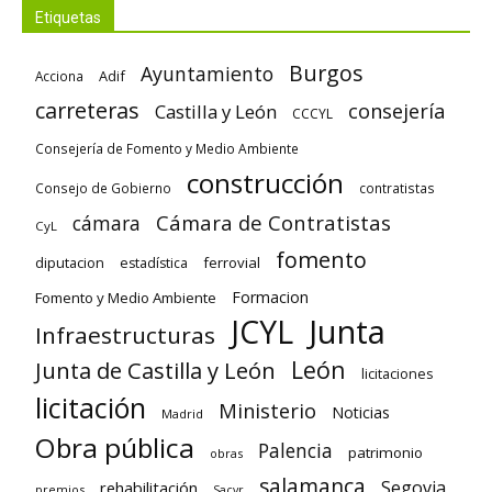
Etiquetas
Burgos
Ayuntamiento
Adif
Acciona
carreteras
consejería
Castilla y León
CCCYL
Consejería de Fomento y Medio Ambiente
construcción
Consejo de Gobierno
contratistas
Cámara de Contratistas
cámara
CyL
fomento
diputacion
ferrovial
estadística
Formacion
Fomento y Medio Ambiente
Junta
JCYL
Infraestructuras
León
Junta de Castilla y León
licitaciones
licitación
Ministerio
Noticias
Madrid
Obra pública
Palencia
patrimonio
obras
salamanca
Segovia
rehabilitación
premios
Sacyr