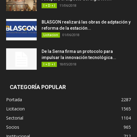
11/06/2018
I + D + I
BLASGON realizará las obras de adptación y
reforma de la estación...
01/06/2018
Licitacion
De la Serna firma un protocolo para
impulsar la innovación tecnológica...
18/05/2018
I + D + I
CATEGORÍA POPULAR
Portada
2287
Licitacion
1565
Sectorial
1104
Socios
965
Institucional
712