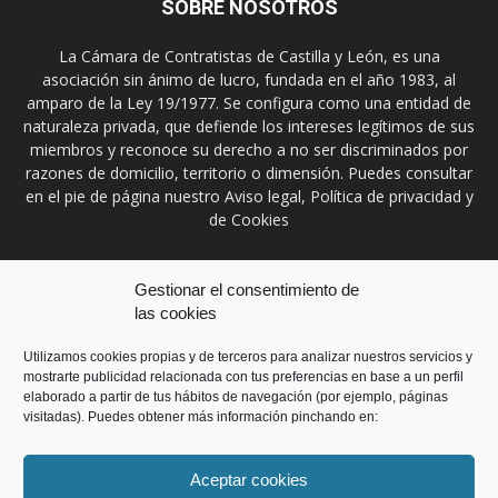
SOBRE NOSOTROS
La Cámara de Contratistas de Castilla y León, es una
asociación sin ánimo de lucro, fundada en el año 1983, al
amparo de la Ley 19/1977. Se configura como una entidad de
naturaleza privada, que defiende los intereses legítimos de sus
miembros y reconoce su derecho a no ser discriminados por
razones de domicilio, territorio o dimensión. Puedes consultar
en el pie de página nuestro Aviso legal, Política de privacidad y
de Cookies
Contáctanos:
prensa@ccontratistascyl.es
Gestionar el consentimiento de
las cookies
SÍGUENOS
Utilizamos cookies propias y de terceros para analizar nuestros servicios y
mostrarte publicidad relacionada con tus preferencias en base a un perfil
elaborado a partir de tus hábitos de navegación (por ejemplo, páginas
visitadas). Puedes obtener más información pinchando en:
Aceptar cookies