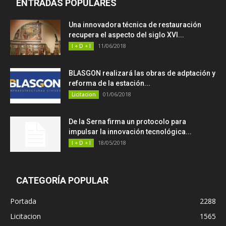
ENTRADAS POPULARES
Una innovadora técnica de restauración
recupera el aspecto del siglo XVI...
11/06/2018
I + D + I
BLASGON realizará las obras de adptación y
reforma de la estación...
01/06/2018
Licitacion
De la Serna firma un protocolo para
impulsar la innovación tecnológica...
18/05/2018
I + D + I
CATEGORÍA POPULAR
Portada
2288
Licitacion
1565