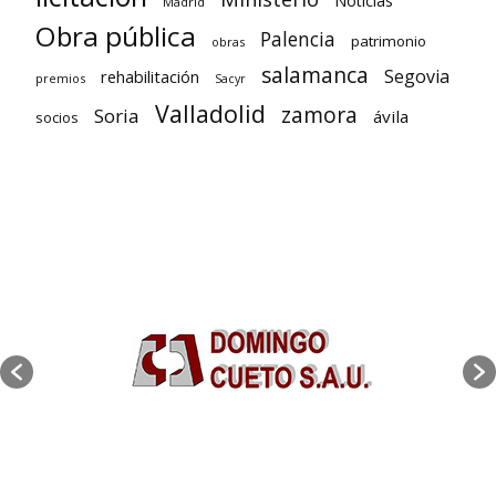
Noticias
Madrid
Obra pública
Palencia
patrimonio
obras
salamanca
Segovia
rehabilitación
premios
Sacyr
Valladolid
zamora
Soria
ávila
socios