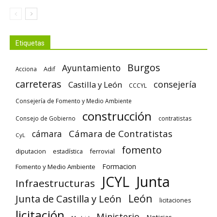
Etiquetas
Burgos
Ayuntamiento
Adif
Acciona
carreteras
consejería
Castilla y León
CCCYL
Consejería de Fomento y Medio Ambiente
construcción
Consejo de Gobierno
contratistas
Cámara de Contratistas
cámara
CyL
fomento
diputacion
ferrovial
estadística
Formacion
Fomento y Medio Ambiente
Junta
JCYL
Infraestructuras
León
Junta de Castilla y León
licitaciones
licitación
Ministerio