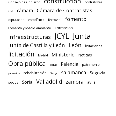
construcción
Consejo de Gobierno
contratistas
Cámara de Contratistas
cámara
CyL
fomento
diputacion
ferrovial
estadística
Formacion
Fomento y Medio Ambiente
Junta
JCYL
Infraestructuras
León
Junta de Castilla y León
licitaciones
licitación
Ministerio
Noticias
Madrid
Obra pública
Palencia
patrimonio
obras
salamanca
Segovia
rehabilitación
premios
Sacyr
Valladolid
zamora
Soria
ávila
socios