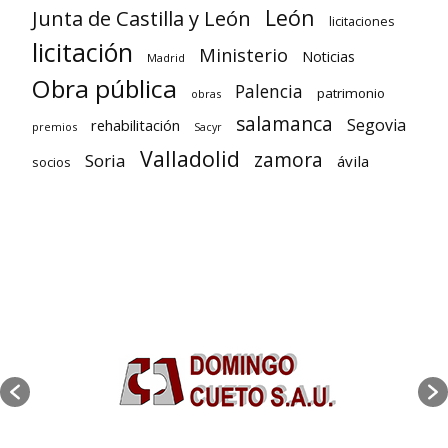
León
Junta de Castilla y León
licitaciones
licitación
Ministerio
Noticias
Madrid
Obra pública
Palencia
patrimonio
obras
salamanca
Segovia
rehabilitación
premios
Sacyr
Valladolid
zamora
Soria
ávila
socios