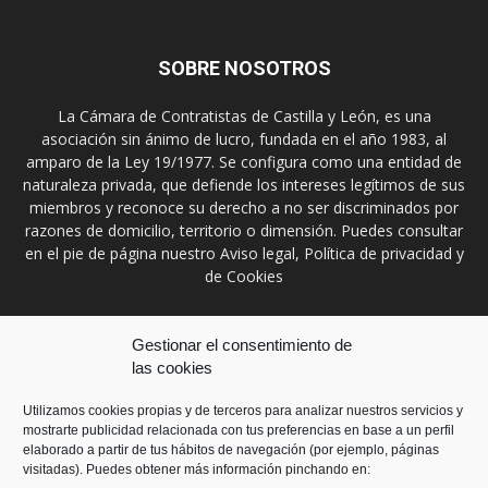
SOBRE NOSOTROS
La Cámara de Contratistas de Castilla y León, es una
asociación sin ánimo de lucro, fundada en el año 1983, al
amparo de la Ley 19/1977. Se configura como una entidad de
naturaleza privada, que defiende los intereses legítimos de sus
miembros y reconoce su derecho a no ser discriminados por
razones de domicilio, territorio o dimensión. Puedes consultar
en el pie de página nuestro Aviso legal, Política de privacidad y
de Cookies
Contáctanos:
prensa@ccontratistascyl.es
Gestionar el consentimiento de
las cookies
SÍGUENOS
Utilizamos cookies propias y de terceros para analizar nuestros servicios y
mostrarte publicidad relacionada con tus preferencias en base a un perfil
elaborado a partir de tus hábitos de navegación (por ejemplo, páginas
visitadas). Puedes obtener más información pinchando en: