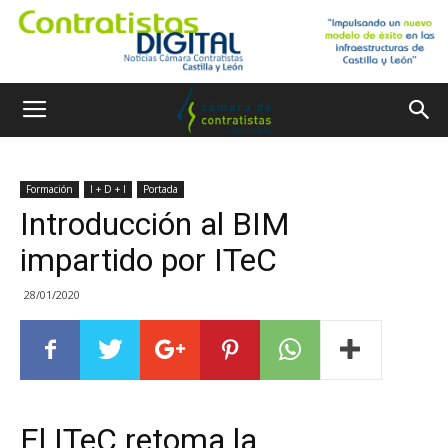
Formación
I + D + I
Portada
Introducción al BIM
impartido por ITeC
28/01/2020
El ITeC retoma la