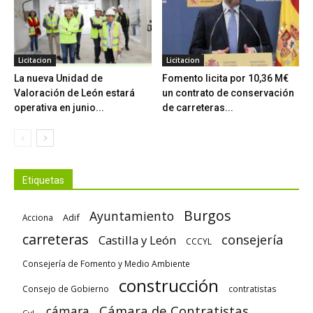
Licitacion
Licitacion
La nueva Unidad de
Fomento licita por 10,36 M€
Valoración de León estará
un contrato de conservación
operativa en junio...
de carreteras...
Etiquetas
Burgos
Ayuntamiento
Adif
Acciona
carreteras
consejería
Castilla y León
CCCYL
Consejería de Fomento y Medio Ambiente
construcción
Consejo de Gobierno
contratistas
Cámara de Contratistas
cámara
CyL