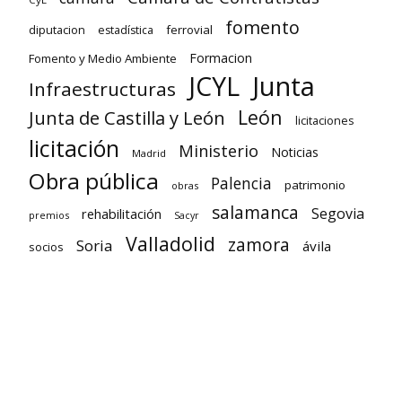
fomento
diputacion
ferrovial
estadística
Formacion
Fomento y Medio Ambiente
Junta
JCYL
Infraestructuras
León
Junta de Castilla y León
licitaciones
licitación
Ministerio
Noticias
Madrid
Obra pública
Palencia
patrimonio
obras
salamanca
Segovia
rehabilitación
premios
Sacyr
Valladolid
zamora
Soria
ávila
socios