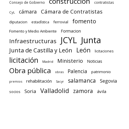
construcción
Consejo de Gobierno
contratistas
Cámara de Contratistas
cámara
CyL
fomento
diputacion
ferrovial
estadística
Formacion
Fomento y Medio Ambiente
Junta
JCYL
Infraestructuras
León
Junta de Castilla y León
licitaciones
licitación
Ministerio
Noticias
Madrid
Obra pública
Palencia
patrimonio
obras
salamanca
Segovia
rehabilitación
premios
Sacyr
Valladolid
zamora
Soria
ávila
socios