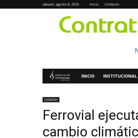
sábado, agosto 8, 2026
Inicio
Contacto
Contratistas
INICIO
INSTITUCIONAL
Digital
Licitacion
Ferrovial ejecu
cambio climátic