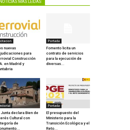
NOTICIAS MÁS LEIDAS
icitacion
Portada
s nuevas
Fomento licita un
judicaciones para
contrato de servicios
rrovial Construcción
para la ejecución de
A. en Madrid y
diversas...
ntabria
ectorial
Portada
 Junta declara Bien de
El presupuesto del
terés Cultural con
Ministerio para la
tegoría de
Transición Ecológica y el
numento...
Reto...