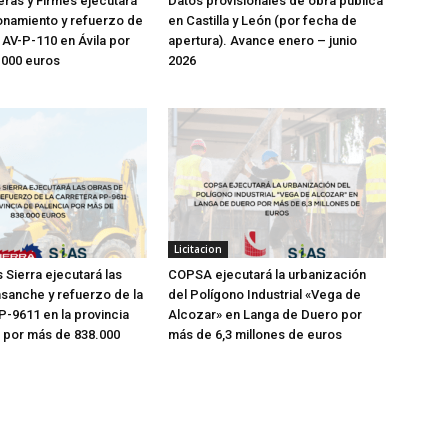
teras y Firmes ejecutará
Datos provisionales de obra pública
onamiento y refuerzo de
en Castilla y León (por fecha de
 AV-P-110 en Ávila por
apertura). Avance enero – junio
.000 euros
2026
Licitacion
Sierra ejecutará las
COPSA ejecutará la urbanización
sanche y refuerzo de la
del Polígono Industrial «Vega de
P-9611 en la provincia
Alcozar» en Langa de Duero por
 por más de 838.000
más de 6,3 millones de euros