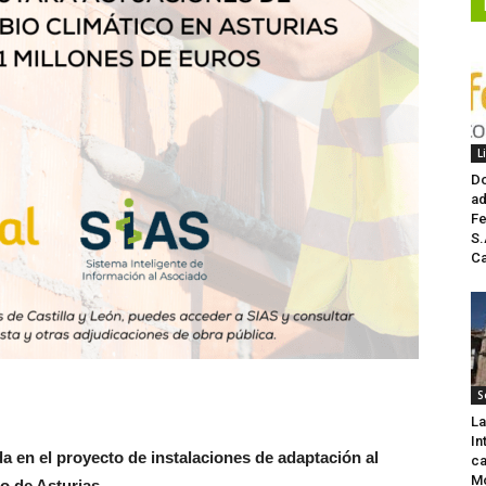
L
Do
ad
Fe
S.
Ca
S
La
In
a en el proyecto de instalaciones de adaptación al
ca
Mo
o de Asturias.