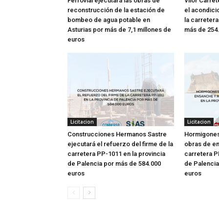
Ferrovial ejecutará las obras de
Vilor Carre
reconstrucción de la estación de
el acondici
bombeo de agua potable en
la carretera
Asturias por más de 7,1 millones de
más de 254
euros
Licitacion
Licitacion
Construcciones Hermanos Sastre
Hormigones 
ejecutará el refuerzo del firme de la
obras de en
carretera PP-1011 en la provincia
carretera P
de Palencia por más de 584.000
de Palencia
euros
euros