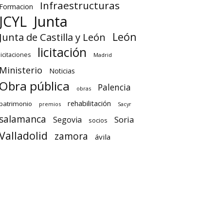
Infraestructuras
Formacion
Junta
JCYL
León
Junta de Castilla y León
licitación
licitaciones
Madrid
Ministerio
Noticias
Obra pública
Palencia
obras
rehabilitación
patrimonio
premios
Sacyr
salamanca
Soria
Segovia
socios
Valladolid
zamora
ávila