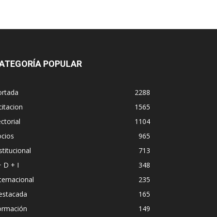
ATEGORÍA POPULAR
ortada
2288
citacion
1565
ctorial
1104
ocios
965
stitucional
713
+ D + I
348
ternacional
235
estacada
165
ormación
149