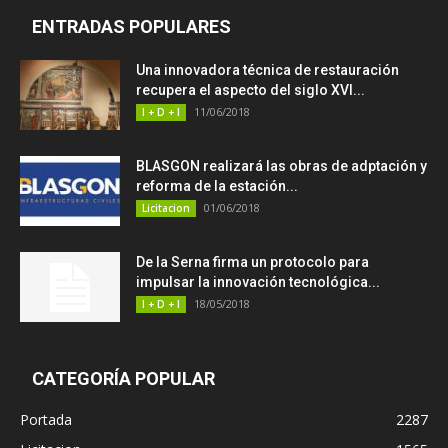
ENTRADAS POPULARES
Una innovadora técnica de restauración
recupera el aspecto del siglo XVI...
11/06/2018
I + D + I
BLASGON realizará las obras de adptación y
reforma de la estación...
01/06/2018
Licitacion
De la Serna firma un protocolo para
impulsar la innovación tecnológica...
18/05/2018
I + D + I
CATEGORÍA POPULAR
Portada
2287