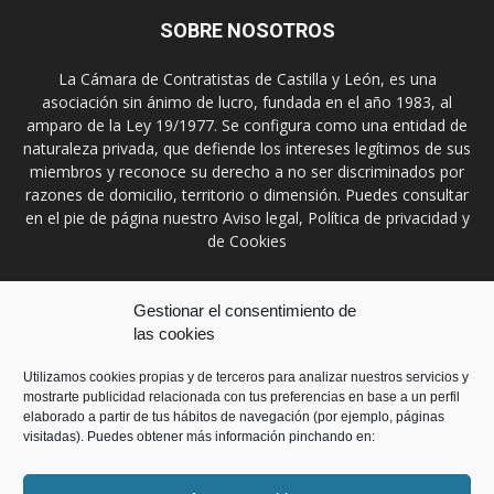
SOBRE NOSOTROS
La Cámara de Contratistas de Castilla y León, es una
asociación sin ánimo de lucro, fundada en el año 1983, al
amparo de la Ley 19/1977. Se configura como una entidad de
naturaleza privada, que defiende los intereses legítimos de sus
miembros y reconoce su derecho a no ser discriminados por
razones de domicilio, territorio o dimensión. Puedes consultar
en el pie de página nuestro Aviso legal, Política de privacidad y
de Cookies
Contáctanos:
prensa@ccontratistascyl.es
Gestionar el consentimiento de
las cookies
SÍGUENOS
Utilizamos cookies propias y de terceros para analizar nuestros servicios y
mostrarte publicidad relacionada con tus preferencias en base a un perfil
elaborado a partir de tus hábitos de navegación (por ejemplo, páginas
visitadas). Puedes obtener más información pinchando en: