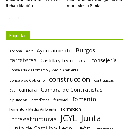
Rehabilitación,...
monasterio Santa...
Etiquetas
Burgos
Ayuntamiento
Adif
Acciona
carreteras
consejería
Castilla y León
CCCYL
Consejería de Fomento y Medio Ambiente
construcción
Consejo de Gobierno
contratistas
Cámara de Contratistas
cámara
CyL
fomento
diputacion
ferrovial
estadística
Formacion
Fomento y Medio Ambiente
Junta
JCYL
Infraestructuras
León
Junta de Castilla y León