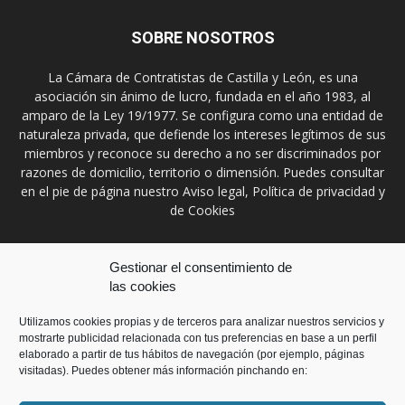
SOBRE NOSOTROS
La Cámara de Contratistas de Castilla y León, es una
asociación sin ánimo de lucro, fundada en el año 1983, al
amparo de la Ley 19/1977. Se configura como una entidad de
naturaleza privada, que defiende los intereses legítimos de sus
miembros y reconoce su derecho a no ser discriminados por
razones de domicilio, territorio o dimensión. Puedes consultar
en el pie de página nuestro Aviso legal, Política de privacidad y
de Cookies
Contáctanos:
prensa@ccontratistascyl.es
Gestionar el consentimiento de
las cookies
SÍGUENOS
Utilizamos cookies propias y de terceros para analizar nuestros servicios y
mostrarte publicidad relacionada con tus preferencias en base a un perfil
elaborado a partir de tus hábitos de navegación (por ejemplo, páginas
visitadas). Puedes obtener más información pinchando en: