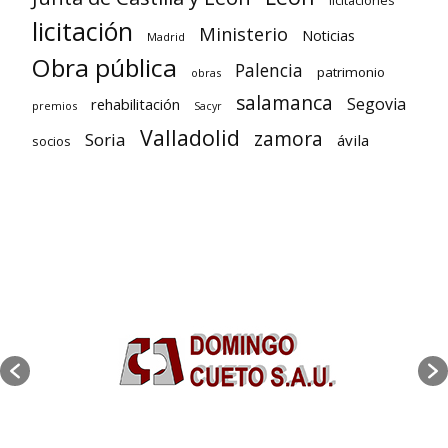
licitaciones
licitación
Ministerio
Noticias
Madrid
Obra pública
Palencia
patrimonio
obras
salamanca
Segovia
rehabilitación
premios
Sacyr
Valladolid
zamora
Soria
ávila
socios