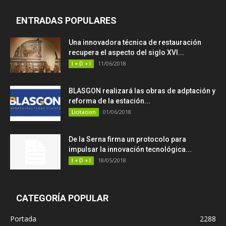
ENTRADAS POPULARES
Una innovadora técnica de restauración
recupera el aspecto del siglo XVI...
11/06/2018
I + D + I
BLASGON realizará las obras de adptación y
reforma de la estación...
01/06/2018
Licitacion
De la Serna firma un protocolo para
impulsar la innovación tecnológica...
18/05/2018
I + D + I
CATEGORÍA POPULAR
Portada
2288