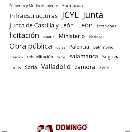
Formacion
Fomento y Medio Ambiente
Junta
JCYL
Infraestructuras
León
Junta de Castilla y León
licitaciones
licitación
Ministerio
Noticias
Madrid
Obra pública
Palencia
patrimonio
obras
salamanca
Segovia
rehabilitación
premios
Sacyr
Valladolid
zamora
Soria
ávila
socios