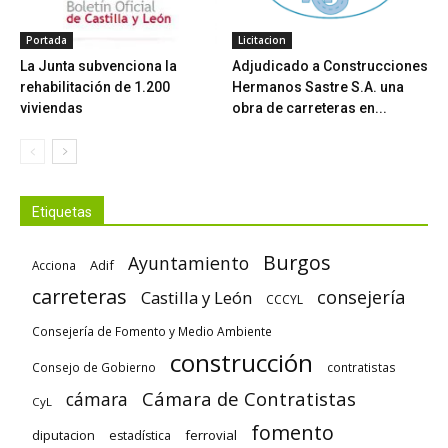
Portada
Licitacion
La Junta subvenciona la
Adjudicado a Construcciones
rehabilitación de 1.200
Hermanos Sastre S.A. una
viviendas
obra de carreteras en...
Etiquetas
Burgos
Ayuntamiento
Adif
Acciona
carreteras
consejería
Castilla y León
CCCYL
Consejería de Fomento y Medio Ambiente
construcción
Consejo de Gobierno
contratistas
Cámara de Contratistas
cámara
CyL
fomento
diputacion
ferrovial
estadística