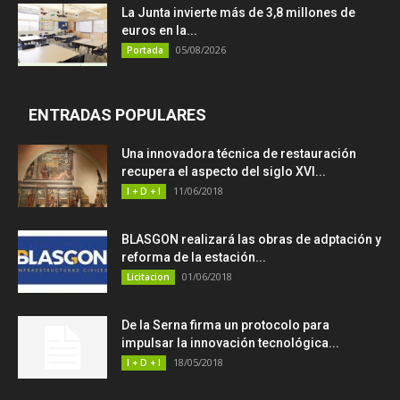
La Junta invierte más de 3,8 millones de
euros en la...
05/08/2026
Portada
ENTRADAS POPULARES
Una innovadora técnica de restauración
recupera el aspecto del siglo XVI...
11/06/2018
I + D + I
BLASGON realizará las obras de adptación y
reforma de la estación...
01/06/2018
Licitacion
De la Serna firma un protocolo para
impulsar la innovación tecnológica...
18/05/2018
I + D + I