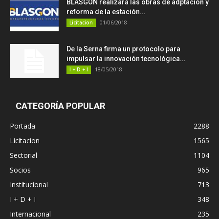
BLASGON realizará las obras de adptación y
reforma de la estación...
01/06/2018
Licitacion
De la Serna firma un protocolo para
impulsar la innovación tecnológica...
18/05/2018
I + D + I
CATEGORÍA POPULAR
Portada
2288
Licitacion
1565
Sectorial
1104
Socios
965
Institucional
713
I + D + I
348
Internacional
235