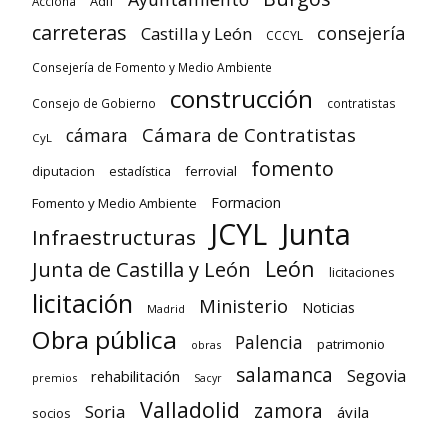
Adif
Acciona
carreteras
consejería
Castilla y León
CCCYL
Consejería de Fomento y Medio Ambiente
construcción
Consejo de Gobierno
contratistas
Cámara de Contratistas
cámara
CyL
fomento
diputacion
ferrovial
estadística
Formacion
Fomento y Medio Ambiente
Junta
JCYL
Infraestructuras
León
Junta de Castilla y León
licitaciones
licitación
Ministerio
Noticias
Madrid
Obra pública
Palencia
patrimonio
obras
salamanca
Segovia
rehabilitación
premios
Sacyr
Valladolid
zamora
Soria
ávila
socios