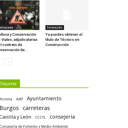
estacada
Formación
llosa y Conservación
Ya puedes obtener el
 Viales, adjudicatarias
título de Técnico en
l contrato de
Construcción
nservación de...
Etiquetas
Ayuntamiento
Adif
Acciona
Burgos
carreteras
consejería
Castilla y León
CCCYL
Consejería de Fomento y Medio Ambiente