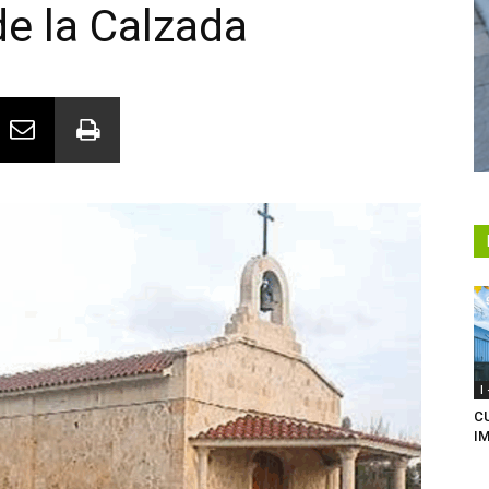
e la Calzada
I
C
I