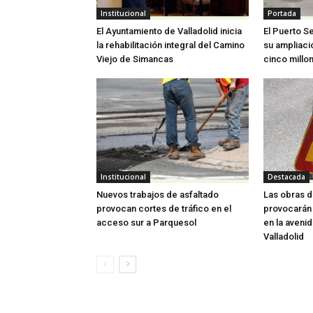
Institucional
Portada
El Ayuntamiento de Valladolid inicia
El Puerto S
la rehabilitación integral del Camino
su ampliaci
Viejo de Simancas
cinco millo
Institucional
Destacada
Nuevos trabajos de asfaltado
Las obras d
provocan cortes de tráfico en el
provocarán 
acceso sur a Parquesol
en la aveni
Valladolid