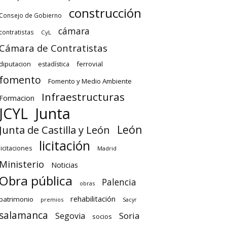
construcción
Consejo de Gobierno
cámara
contratistas
CyL
Cámara de Contratistas
diputacion
ferrovial
estadística
fomento
Fomento y Medio Ambiente
Infraestructuras
Formacion
Junta
JCYL
León
Junta de Castilla y León
licitación
licitaciones
Madrid
Ministerio
Noticias
Obra pública
Palencia
obras
rehabilitación
patrimonio
premios
Sacyr
salamanca
Soria
Segovia
socios