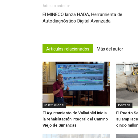
Artículo anterior
El MINECO lanza HADA, Herramienta de
Autodiagnóstico Digital Avanzada
Artículos relacionados
Más del autor
Institucional
Portada
El Ayuntamiento de Valladolid inicia
El Puerto S
la rehabilitación integral del Camino
su ampliaci
Viejo de Simancas
cinco millo