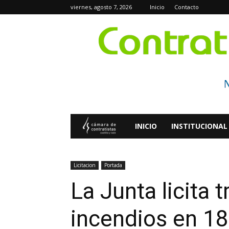
viernes, agosto 7, 2026
Inicio
Contacto
Contratistas
INICIO
INSTITUCIONAL
Digital
Licitacion
Portada
La Junta licita 
incendios en 18