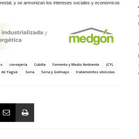
restal, y se armonizan los intereses sociales y económicos
es
consejería
Cubilla
Fomento y Medio Ambiente
JCYL
 de Yagüe.
Soria
Soria y Golmayo
tratamientos silvícolas