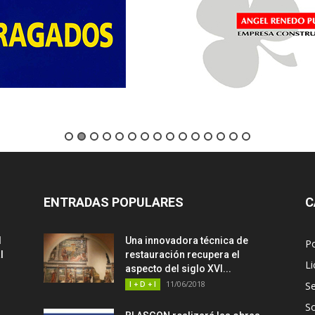
ENTRADAS POPULARES
C
d
Una innovadora técnica de
P
l
restauración recupera el
Li
aspecto del siglo XVI...
11/06/2018
I + D + I
Se
S