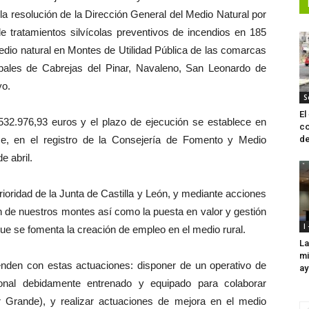
n, la resolución de la Dirección General del Medio Natural por
de tratamientos silvícolas preventivos de incendios en 185
edio natural en Montes de Utilidad Pública de las comarcas
pales de Cabrejas del Pinar, Navaleno, San Leonardo de
yo.
S
El
 532.976,93 euros y el plazo de ejecución se establece en
co
se, en el registro de la Consejería de Fomento y Medio
de
e abril.
ioridad de la Junta de Castilla y León, y mediante acciones
ón de nuestros montes así como la puesta en valor y gestión
I
 que se fomenta la creación de empleo en el medio rural.
La
mi
tenden con estas actuaciones: disponer de un operativo de
ay
sonal debidamente entrenado y equipado para colaborar
r Grande), y realizar actuaciones de mejora en el medio