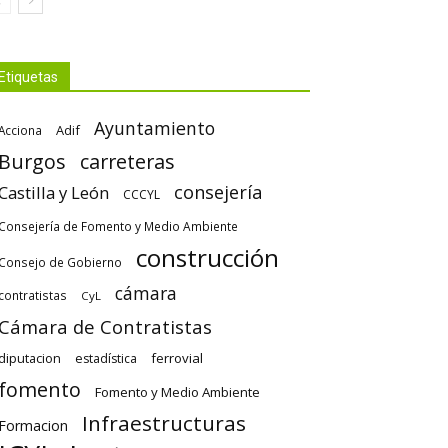
Etiquetas
Ayuntamiento
Adif
Acciona
Burgos
carreteras
consejería
Castilla y León
CCCYL
Consejería de Fomento y Medio Ambiente
construcción
Consejo de Gobierno
cámara
contratistas
CyL
Cámara de Contratistas
diputacion
ferrovial
estadística
fomento
Fomento y Medio Ambiente
Infraestructuras
Formacion