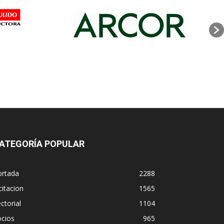
ATEGORÍA POPULAR
ortada
2288
citacion
1565
ctorial
1104
ocios
965