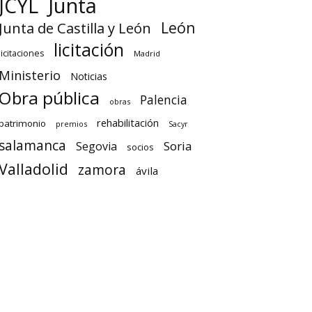
Junta
JCYL
León
Junta de Castilla y León
licitación
licitaciones
Madrid
Ministerio
Noticias
Obra pública
Palencia
obras
rehabilitación
patrimonio
premios
Sacyr
salamanca
Soria
Segovia
socios
Valladolid
zamora
ávila