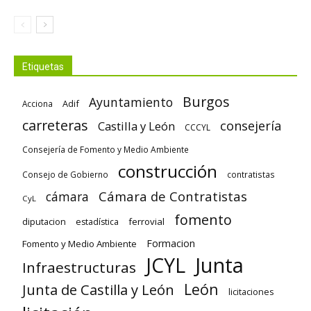
Etiquetas
Burgos
Ayuntamiento
Adif
Acciona
carreteras
consejería
Castilla y León
CCCYL
Consejería de Fomento y Medio Ambiente
construcción
Consejo de Gobierno
contratistas
Cámara de Contratistas
cámara
CyL
fomento
diputacion
ferrovial
estadística
Formacion
Fomento y Medio Ambiente
Junta
JCYL
Infraestructuras
León
Junta de Castilla y León
licitaciones