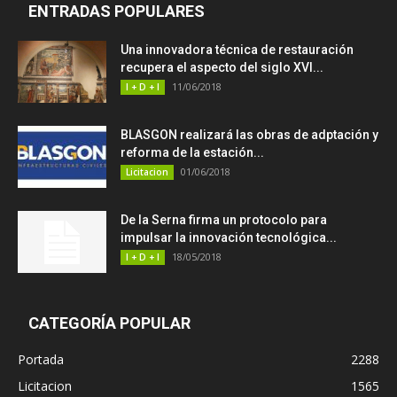
ENTRADAS POPULARES
Una innovadora técnica de restauración
recupera el aspecto del siglo XVI...
11/06/2018
I + D + I
BLASGON realizará las obras de adptación y
reforma de la estación...
01/06/2018
Licitacion
De la Serna firma un protocolo para
impulsar la innovación tecnológica...
18/05/2018
I + D + I
CATEGORÍA POPULAR
Portada
2288
Licitacion
1565