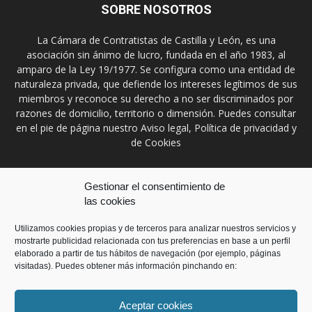
SOBRE NOSOTROS
La Cámara de Contratistas de Castilla y León, es una
asociación sin ánimo de lucro, fundada en el año 1983, al
amparo de la Ley 19/1977. Se configura como una entidad de
naturaleza privada, que defiende los intereses legítimos de sus
miembros y reconoce su derecho a no ser discriminados por
razones de domicilio, territorio o dimensión. Puedes consultar
en el pie de página nuestro Aviso legal, Política de privacidad y
de Cookies
Contáctanos:
prensa@ccontratistascyl.es
Gestionar el consentimiento de
las cookies
SÍGUENOS
Utilizamos cookies propias y de terceros para analizar nuestros servicios y
mostrarte publicidad relacionada con tus preferencias en base a un perfil
elaborado a partir de tus hábitos de navegación (por ejemplo, páginas
visitadas). Puedes obtener más información pinchando en:
Aceptar cookies