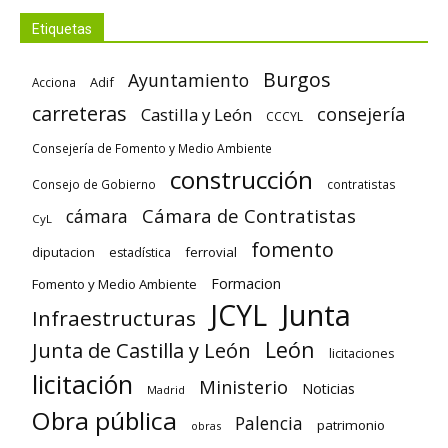
Etiquetas
Burgos
Ayuntamiento
Adif
Acciona
carreteras
consejería
Castilla y León
CCCYL
Consejería de Fomento y Medio Ambiente
construcción
Consejo de Gobierno
contratistas
Cámara de Contratistas
cámara
CyL
fomento
diputacion
ferrovial
estadística
Formacion
Fomento y Medio Ambiente
Junta
JCYL
Infraestructuras
León
Junta de Castilla y León
licitaciones
licitación
Ministerio
Noticias
Madrid
Obra pública
Palencia
patrimonio
obras