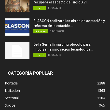
recupera el aspecto del siglo XVI...
11/06/2018
I + D + I
BLASGON realizará las obras de adptación y
reforma de la estación...
01/06/2018
Licitacion
De la Serna firma un protocolo para
impulsar la innovación tecnológica...
18/05/2018
I + D + I
CATEGORÍA POPULAR
Portada
2288
Licitacion
1565
Sectorial
1104
Socios
965