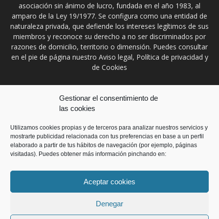
asociación sin ánimo de lucro, fundada en el año 1983, al
amparo de la Ley 19/1977. Se configura como una entidad de
naturaleza privada, que defiende los intereses legítimos de sus
miembros y reconoce su derecho a no ser discriminados por
razones de domicilio, territorio o dimensión. Puedes consultar
en el pie de página nuestro Aviso legal, Política de privacidad y
de Cookies
Contáctanos:
prensa@ccontratistascyl.es
Gestionar el consentimiento de
las cookies
SÍGUENOS
Utilizamos cookies propias y de terceros para analizar nuestros servicios y
mostrarte publicidad relacionada con tus preferencias en base a un perfil
elaborado a partir de tus hábitos de navegación (por ejemplo, páginas
visitadas). Puedes obtener más información pinchando en:
Aceptar cookies
Inicio
Aviso Legal
Política de privacidad
Política de Cookies
Contacto
Denegar
© Copyright 2018. Desarrollada por
Cis21
. Reservados todos los