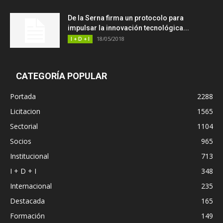
De la Serna firma un protocolo para
impulsar la innovación tecnológica...
18/05/2018
I + D + I
CATEGORÍA POPULAR
Portada
2288
Licitacion
1565
Sectorial
1104
Socios
965
Institucional
713
I + D + I
348
Internacional
235
Destacada
165
Formación
149