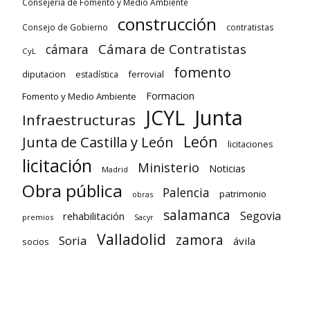
Consejería de Fomento y Medio Ambiente
construcción
Consejo de Gobierno
contratistas
Cámara de Contratistas
cámara
CyL
fomento
diputacion
ferrovial
estadística
Formacion
Fomento y Medio Ambiente
Junta
JCYL
Infraestructuras
León
Junta de Castilla y León
licitaciones
licitación
Ministerio
Noticias
Madrid
Obra pública
Palencia
patrimonio
obras
salamanca
Segovia
rehabilitación
premios
Sacyr
Valladolid
zamora
Soria
ávila
socios