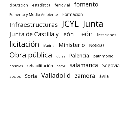
fomento
diputacion
ferrovial
estadística
Formacion
Fomento y Medio Ambiente
Junta
JCYL
Infraestructuras
León
Junta de Castilla y León
licitaciones
licitación
Ministerio
Noticias
Madrid
Obra pública
Palencia
patrimonio
obras
salamanca
Segovia
rehabilitación
premios
Sacyr
Valladolid
zamora
Soria
ávila
socios