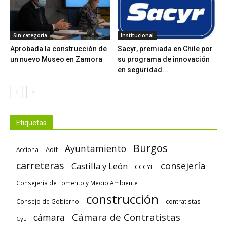
Sin categoría
Institucional
Aprobada la construcción de
Sacyr, premiada en Chile por
un nuevo Museo en Zamora
su programa de innovación
en seguridad...
Etiquetas
Burgos
Ayuntamiento
Adif
Acciona
carreteras
consejería
Castilla y León
CCCYL
Consejería de Fomento y Medio Ambiente
construcción
Consejo de Gobierno
contratistas
Cámara de Contratistas
cámara
CyL