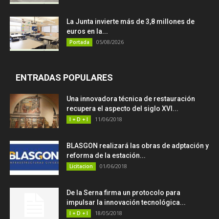
La Junta invierte más de 3,8 millones de
euros en la...
05/08/2026
Portada
ENTRADAS POPULARES
Una innovadora técnica de restauración
recupera el aspecto del siglo XVI...
11/06/2018
I + D + I
BLASGON realizará las obras de adptación y
reforma de la estación...
01/06/2018
Licitacion
De la Serna firma un protocolo para
impulsar la innovación tecnológica...
18/05/2018
I + D + I