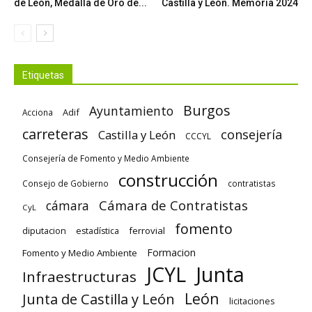
de León, Medalla de Oro de...
Castilla y León. Memoria 2024
Etiquetas
Burgos
Ayuntamiento
Adif
Acciona
carreteras
consejería
Castilla y León
CCCYL
Consejería de Fomento y Medio Ambiente
construcción
Consejo de Gobierno
contratistas
Cámara de Contratistas
cámara
CyL
fomento
diputacion
ferrovial
estadística
Formacion
Fomento y Medio Ambiente
Junta
JCYL
Infraestructuras
León
Junta de Castilla y León
licitaciones