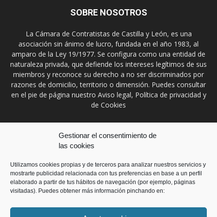
SOBRE NOSOTROS
La Cámara de Contratistas de Castilla y León, es una
asociación sin ánimo de lucro, fundada en el año 1983, al
amparo de la Ley 19/1977. Se configura como una entidad de
naturaleza privada, que defiende los intereses legítimos de sus
miembros y reconoce su derecho a no ser discriminados por
razones de domicilio, territorio o dimensión. Puedes consultar
en el pie de página nuestro Aviso legal, Política de privacidad y
de Cookies
Contáctanos:
prensa@ccontratistascyl.es
Gestionar el consentimiento de
las cookies
SÍGUENOS
Utilizamos cookies propias y de terceros para analizar nuestros servicios y
mostrarte publicidad relacionada con tus preferencias en base a un perfil
elaborado a partir de tus hábitos de navegación (por ejemplo, páginas
visitadas). Puedes obtener más información pinchando en: