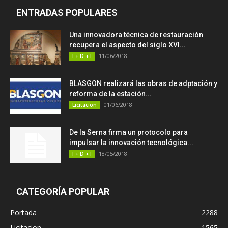
ENTRADAS POPULARES
Una innovadora técnica de restauración
recupera el aspecto del siglo XVI...
11/06/2018
I + D + I
BLASGON realizará las obras de adptación y
reforma de la estación...
01/06/2018
Licitacion
De la Serna firma un protocolo para
impulsar la innovación tecnológica...
18/05/2018
I + D + I
CATEGORÍA POPULAR
Portada
2288
Licitacion
1565