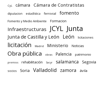
Cámara de Contratistas
cámara
CyL
fomento
diputacion
ferrovial
estadística
Formacion
Fomento y Medio Ambiente
Junta
JCYL
Infraestructuras
León
Junta de Castilla y León
licitaciones
licitación
Ministerio
Noticias
Madrid
Obra pública
Palencia
patrimonio
obras
salamanca
Segovia
rehabilitación
premios
Sacyr
Valladolid
zamora
Soria
ávila
socios