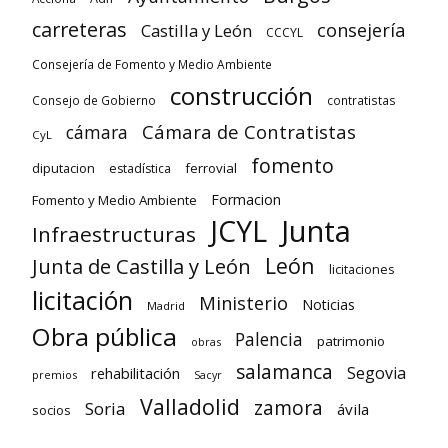
carreteras
consejería
Castilla y León
CCCYL
Consejería de Fomento y Medio Ambiente
construcción
Consejo de Gobierno
contratistas
Cámara de Contratistas
cámara
CyL
fomento
diputacion
ferrovial
estadística
Formacion
Fomento y Medio Ambiente
Junta
JCYL
Infraestructuras
León
Junta de Castilla y León
licitaciones
licitación
Ministerio
Noticias
Madrid
Obra pública
Palencia
patrimonio
obras
salamanca
Segovia
rehabilitación
premios
Sacyr
Valladolid
zamora
Soria
ávila
socios