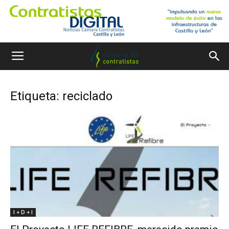
Etiqueta: reciclado
I + D + I