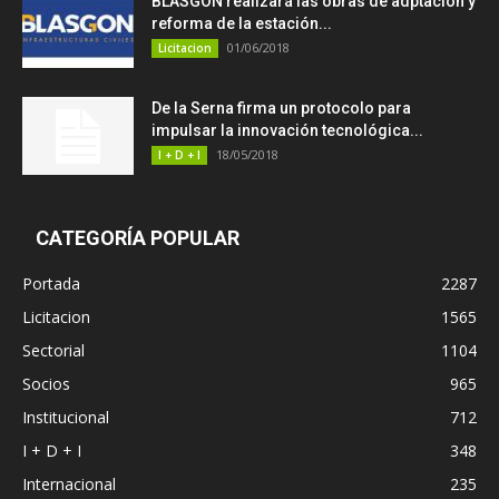
BLASGON realizará las obras de adptación y
reforma de la estación...
01/06/2018
Licitacion
De la Serna firma un protocolo para
impulsar la innovación tecnológica...
18/05/2018
I + D + I
CATEGORÍA POPULAR
Portada
2287
Licitacion
1565
Sectorial
1104
Socios
965
Institucional
712
I + D + I
348
Internacional
235