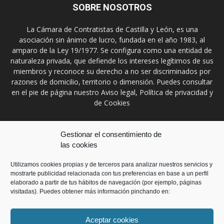
SOBRE NOSOTROS
La Cámara de Contratistas de Castilla y León, es una
asociación sin ánimo de lucro, fundada en el año 1983, al
amparo de la Ley 19/1977. Se configura como una entidad de
naturaleza privada, que defiende los intereses legítimos de sus
miembros y reconoce su derecho a no ser discriminados por
razones de domicilio, territorio o dimensión. Puedes consultar
en el pie de página nuestro Aviso legal, Política de privacidad y
de Cookies
Contáctanos:
prensa@ccontratistascyl.es
Gestionar el consentimiento de
las cookies
SÍGUENOS
Utilizamos cookies propias y de terceros para analizar nuestros servicios y
mostrarte publicidad relacionada con tus preferencias en base a un perfil
elaborado a partir de tus hábitos de navegación (por ejemplo, páginas
visitadas). Puedes obtener más información pinchando en:
Aceptar cookies