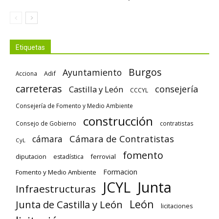
Etiquetas
Burgos
Ayuntamiento
Adif
Acciona
carreteras
consejería
Castilla y León
CCCYL
Consejería de Fomento y Medio Ambiente
construcción
Consejo de Gobierno
contratistas
Cámara de Contratistas
cámara
CyL
fomento
diputacion
ferrovial
estadística
Formacion
Fomento y Medio Ambiente
Junta
JCYL
Infraestructuras
León
Junta de Castilla y León
licitaciones