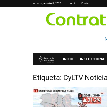
sábado, agosto 8, 2026
Inicio
Contacto
Contratistas
INICIO
INSTITUCIONAL
Digital
Etiqueta: CyLTV Notici