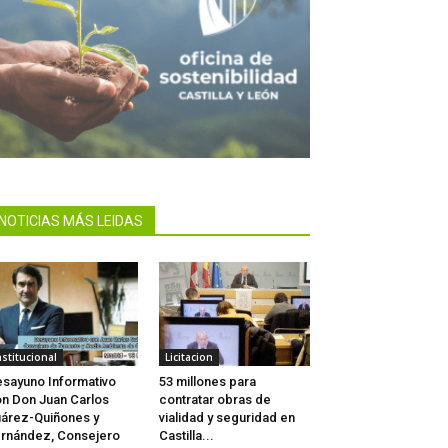
NOTICIAS MÁS LEIDAS
nstitucional
Licitacion
sayuno Informativo
53 millones para
n Don Juan Carlos
contratar obras de
árez-Quiñones y
vialidad y seguridad en
rnández, Consejero
Castilla...