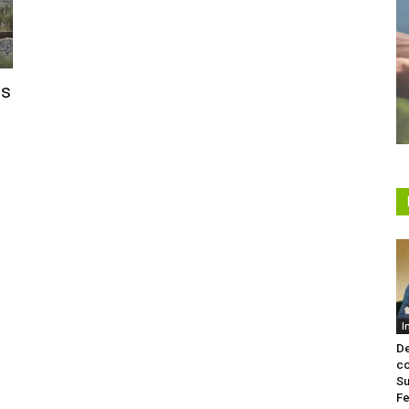
os
I
De
co
Su
Fe