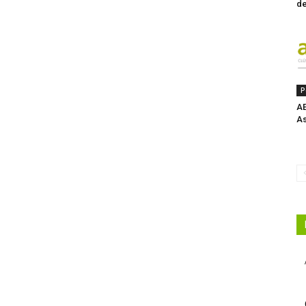
de
P
AE
As