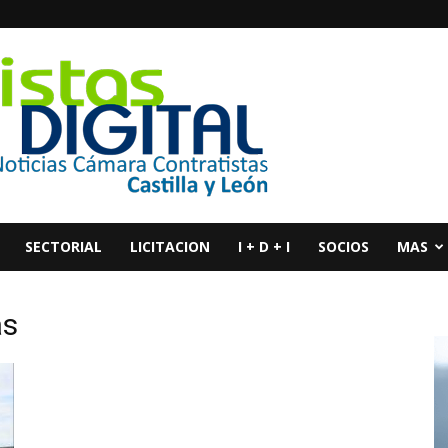
SECTORIAL
LICITACION
I + D + I
SOCIOS
MAS
as