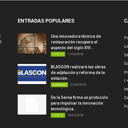
ENTRADAS POPULARES
C
d
Una innovadora técnica de
P
l
restauración recupera el
Li
aspecto del siglo XVI...
11/06/2018
I + D + I
Se
S
BLASGON realizará las obras
In
de adptación y reforma de la
estación...
I 
01/06/2018
Licitacion
In
D
De la Serna firma un protocolo
para impulsar la innovación
F
tecnológica...
18/05/2018
I + D + I