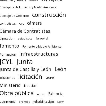
Consejería de Fomento y Medio Ambiente
construcción
Consejo de Gobierno
cámara
contratistas
CyL
Cámara de Contratistas
diputacion
ferrovial
estadística
fomento
Fomento y Medio Ambiente
Infraestructuras
Formacion
Junta
JCYL
León
Junta de Castilla y León
licitación
licitaciones
Madrid
Ministerio
Noticias
Obra pública
Palencia
obras
rehabilitación
patrimonio
premios
Sacyr