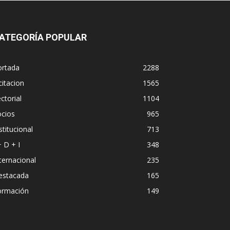
ATEGORÍA POPULAR
ortada
2288
citacion
1565
ctorial
1104
ocios
965
stitucional
713
+ D + I
348
ternacional
235
estacada
165
ormación
149