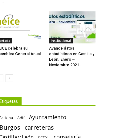
...
ortada
Institucional
ICE celebra su
Avance datos
amblea General Anual
estadísticos en Castilla y
León. Enero –
Noviembre 2021...
Etiquetas
Ayuntamiento
Adif
Acciona
Burgos
carreteras
consejería
Castilla y León
CCCYL