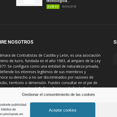
tecnológica...
18/05/2018
I + D + I
BRE NOSOTROS
S
ámara de Contratistas de Castilla y León, es una asociación
ánimo de lucro, fundada en el año 1983, al amparo de la Ley
977. Se configura como una entidad de naturaleza privada,
defiende los intereses legítimos de sus miembros y
noce su derecho a no ser discriminados por razones de
cilio, territorio o dimensión. Puedes consultar en el pie de
na nuestro Aviso legal, Política de privacidad y de Cookies
Gestionar el consentimiento de las cookies
áctanos:
prensa@ccontratistascyl.es
ostrarte publicidad
s hábitos de
Aceptar cookies
ón pinchando en: