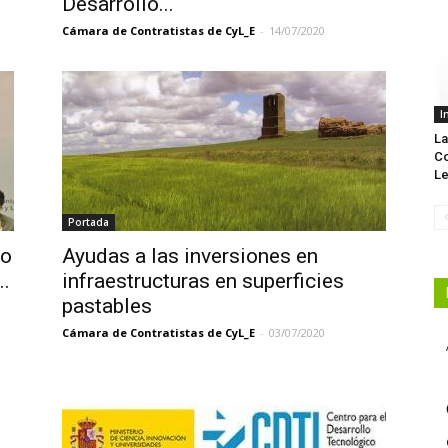
Desarrollo...
Cámara de Contratistas de CyL_E
-
14/07/2020
I
La
Co
Le
Portada
io
Ayudas a las inversiones en
..
infraestructuras en superficies
pastables
Cámara de Contratistas de CyL_E
-
03/07/2020