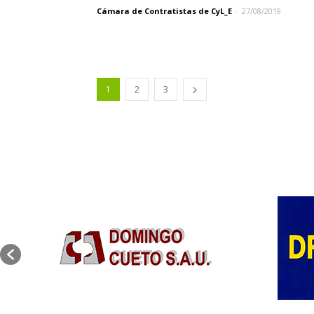
Cámara de Contratistas de CyL_E
-
27/08/2019
1
2
3