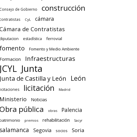
construcción
Consejo de Gobierno
cámara
contratistas
CyL
Cámara de Contratistas
diputacion
ferrovial
estadística
fomento
Fomento y Medio Ambiente
Infraestructuras
Formacion
Junta
JCYL
León
Junta de Castilla y León
licitación
licitaciones
Madrid
Ministerio
Noticias
Obra pública
Palencia
obras
rehabilitación
patrimonio
premios
Sacyr
salamanca
Soria
Segovia
socios