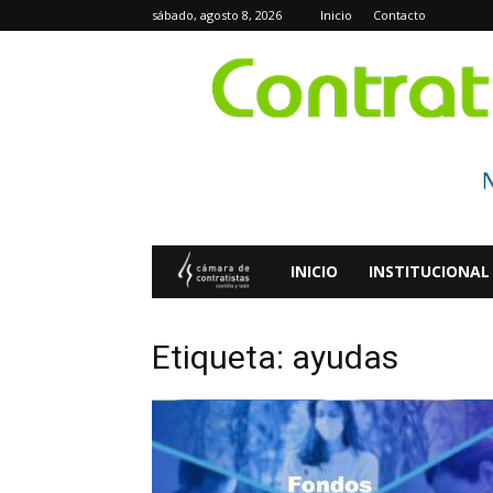
sábado, agosto 8, 2026
Inicio
Contacto
Contratistas
INICIO
INSTITUCIONAL
Digital
Etiqueta: ayudas