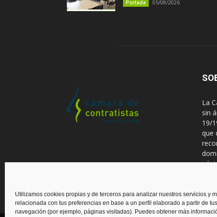
05/08/2026
Portada
SO
La C
sin 
19/1
que 
reco
domi
pági
Cont
Utilizamos cookies propias y de terceros para analizar nuestros servicios y m
relacionada con tus preferencias en base a un perfil elaborado a partir de tu
navegación (por ejemplo, páginas visitadas). Puedes obtener más informaci