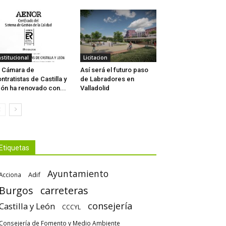
nstitucional
Licitacion
 Cámara de
Así será el futuro paso
ntratistas de Castilla y
de Labradores en
ón ha renovado con...
Valladolid
Etiquetas
Ayuntamiento
Adif
Acciona
Burgos
carreteras
consejería
Castilla y León
CCCYL
Consejería de Fomento y Medio Ambiente