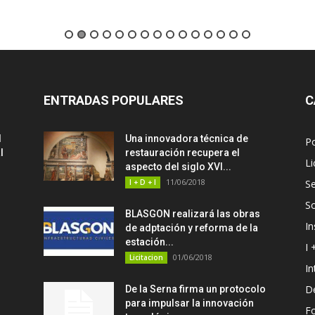
ENTRADAS POPULARES
C
d
Una innovadora técnica de
P
l
restauración recupera el
Li
aspecto del siglo XVI...
11/06/2018
I + D + I
Se
S
BLASGON realizará las obras
In
de adptación y reforma de la
estación...
I 
01/06/2018
Licitacion
In
D
De la Serna firma un protocolo
para impulsar la innovación
F