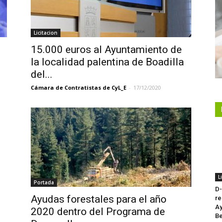
Licitacion
15.000 euros al Ayuntamiento de
la localidad palentina de Boadilla
del...
Cámara de Contratistas de CyL_E
-
17/12/2020
L
Portada
D-
Ayudas forestales para el año
re
Ay
2020 dentro del Programa de
Be