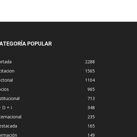
ATEGORÍA POPULAR
ortada
2288
citacion
1565
ctorial
1104
ocios
965
stitucional
713
+ D + I
348
ternacional
235
estacada
165
ormación
149