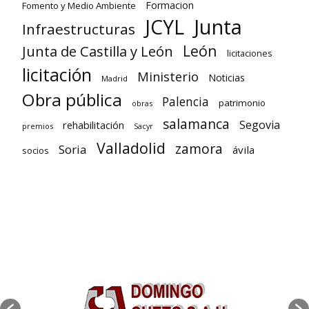
Formacion
Fomento y Medio Ambiente
Junta
JCYL
Infraestructuras
León
Junta de Castilla y León
licitaciones
licitación
Ministerio
Noticias
Madrid
Obra pública
Palencia
patrimonio
obras
salamanca
Segovia
rehabilitación
premios
Sacyr
Valladolid
zamora
Soria
ávila
socios