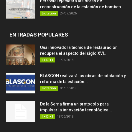
Ferrovial ejecutará las obras de
reconstrucción de la estación de bombeo...
24/07/2026
Licitacion
ENTRADAS POPULARES
Una innovadora técnica de restauración
recupera el aspecto del siglo XVI...
11/06/2018
I + D + I
BLASGON realizará las obras de adptación y
reforma de la estación...
01/06/2018
Licitacion
De la Serna firma un protocolo para
impulsar la innovación tecnológica...
18/05/2018
I + D + I