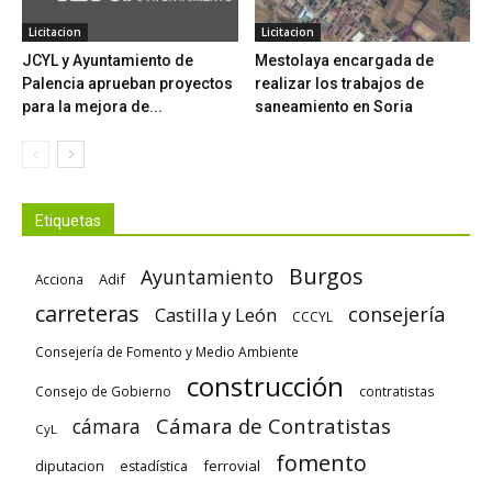
Licitacion
Licitacion
JCYL y Ayuntamiento de
Mestolaya encargada de
Palencia aprueban proyectos
realizar los trabajos de
para la mejora de...
saneamiento en Soria
Etiquetas
Burgos
Ayuntamiento
Adif
Acciona
carreteras
consejería
Castilla y León
CCCYL
Consejería de Fomento y Medio Ambiente
construcción
Consejo de Gobierno
contratistas
Cámara de Contratistas
cámara
CyL
fomento
diputacion
ferrovial
estadística