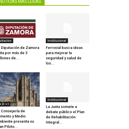
NOTICIAS MÁS LEIDAS
icitacion
Institucional
 Diputación de Zamora
Ferrovial busca ideas
cita por más de 3
para mejorar la
llones de...
seguridad y salud de
los...
Institucional
 + D + I
La Junta somete a
 Consejería de
debate público el Plan
mento y Medio
de Rehabilitación
biente presenta su
Integral...
an Piloto...