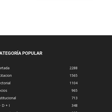
ATEGORÍA POPULAR
ortada
2288
citacion
1565
ctorial
1104
ocios
965
stitucional
713
+ D + I
348