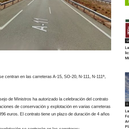
L
La
li
Mi
se centran en las carreteras A-15, SO-20, N-111, N-111ª,
ejo de Ministros ha autorizado la celebración del contrato
I
raciones de conservación y explotación en varias carreteras
La
996 euros. El contrato tiene un plazo de duración de 4 años
Fo
Am
Pl
xplotación se centrarán en las carreteras: