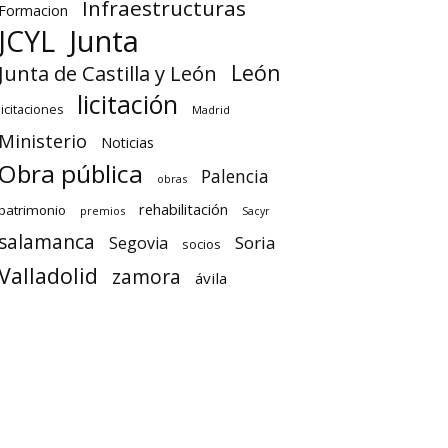
Infraestructuras
Formacion
Junta
JCYL
León
Junta de Castilla y León
licitación
licitaciones
Madrid
Ministerio
Noticias
Obra pública
Palencia
obras
rehabilitación
patrimonio
premios
Sacyr
salamanca
Soria
Segovia
socios
Valladolid
zamora
ávila