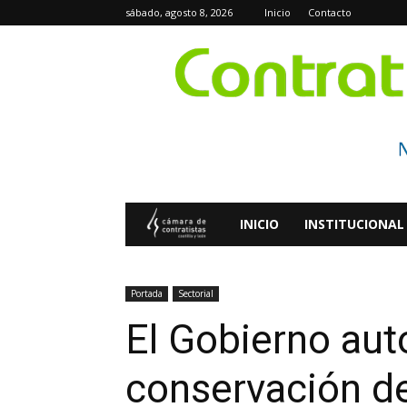
sábado, agosto 8, 2026
Inicio
Contacto
Contratistas
INICIO
INSTITUCIONAL
Digital
Portada
Sectorial
El Gobierno aut
conservación de