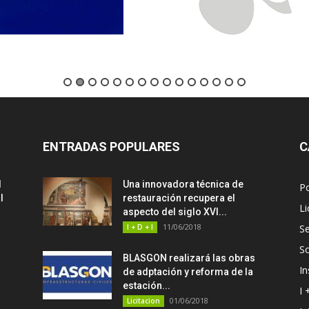
ENTRADAS POPULARES
C
d
Una innovadora técnica de
P
l
restauración recupera el
Li
aspecto del siglo XVI...
11/06/2018
I + D + I
Se
S
BLASGON realizará las obras
In
de adptación y reforma de la
estación...
I 
01/06/2018
Licitacion