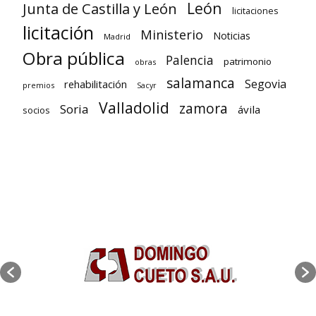
León
Junta de Castilla y León
licitaciones
licitación
Ministerio
Noticias
Madrid
Obra pública
Palencia
patrimonio
obras
salamanca
Segovia
rehabilitación
premios
Sacyr
Valladolid
zamora
Soria
ávila
socios