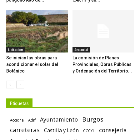
polígono Alto de...
CARTIF y en...
Licitacion
Sectorial
Se inician las obras para
La comisión de Planes
acondicionar el solar del
Provinciales, Obras Públicas
Botánico
y Ordenación del Territorio...
Etiquetas
Burgos
Ayuntamiento
Adif
Acciona
carreteras
consejería
Castilla y León
CCCYL