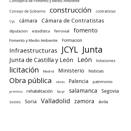
Consejería de Fomento y Medio Ambiente
construcción
Consejo de Gobierno
contratistas
Cámara de Contratistas
cámara
CyL
fomento
diputacion
ferrovial
estadística
Formacion
Fomento y Medio Ambiente
Junta
JCYL
Infraestructuras
León
Junta de Castilla y León
licitaciones
licitación
Ministerio
Noticias
Madrid
Obra pública
Palencia
patrimonio
obras
salamanca
Segovia
rehabilitación
premios
Sacyr
Valladolid
zamora
Soria
ávila
socios