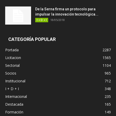
De la Serna firma un protocolo para
impulsar la innovación tecnológica...
18/05/2018
I + D + I
CATEGORÍA POPULAR
Portada
2287
Licitacion
1565
Sectorial
1104
Socios
965
Institucional
712
I + D + I
348
Internacional
235
Destacada
165
Formación
149